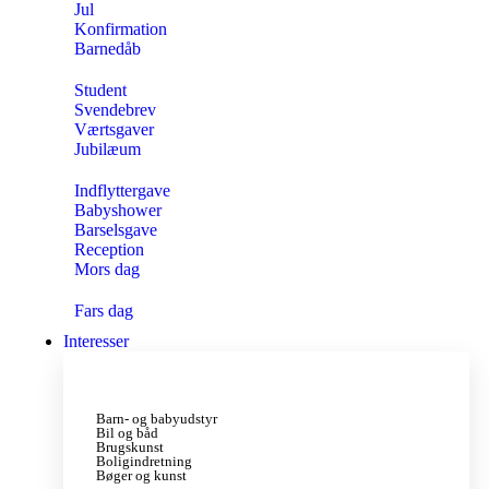
Jul
Konfirmation
Barnedåb
Student
Svendebrev
Værtsgaver
Jubilæum
Indflyttergave
Babyshower
Barselsgave
Reception
Mors dag
Fars dag
Interesser
Barn- og babyudstyr
Bil og båd
Brugskunst
Boligindretning
Bøger og kunst