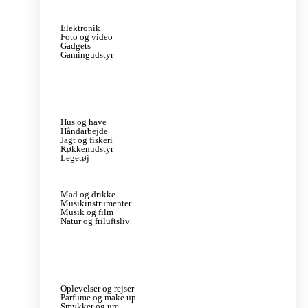
Elektronik
Foto og video
Gadgets
Gamingudstyr
Hus og have
Håndarbejde
Jagt og fiskeri
Køkkenudstyr
Legetøj
Mad og drikke
Musikinstrumenter
Musik og film
Natur og friluftsliv
Oplevelser og rejser
Parfume og make up
Smykker og ure