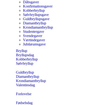
Dåbsgaver
Konfirmationsgaver
Kobberbryllup
Sølvbryllupsgave
Guldbryllupsgave
Diamantbryllup
Krondiamantbryllup
Studentergave
Svendegaver
Værtindegaver
Jubilæumsgave
Bryllup
Bryllupsdag
Kobberbryllup
Sølvbryllup
Guldbryllup
Diamantbryllup
Krondiamantbryllup
Valentinsdag
Forlovelse
Fødselsdag