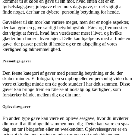
kommer til at købe en gave til sin mor, hvad enten det er en
fødselsdagsgave, julegave eller mors dags gave, er det vigtigt at
finde noget, der har en dybere, personlig betydning for hende.
Gaveideer til sin mor kan variere meget, men der er nogle aspekter,
der kan gøre en gave særligt betydningsfuld. Først og fremmest er
det vigtigt at forstå, hvad hun værdsætter mest i livet, og hvilke
glæder hun finder i hverdagen. Dette kan hjælpe os med at finde en
gave, der passer perfekt til hende og er en afspejling af vores
kærlighed og taknemmelighed.
Personlige gaver
Den første kategori af gaver med personlig betydning er de, der
skaber minder. Et fotografi, en scrapbog eller en personlig video kan
være et kærligt minde om de gode stunder I har delt sammen. Disse
gaver kan bringe frem en følelse af nostalgi og kærlighed, som
forstærker båndet mellem dig og din mor.
Oplevelsesgaver
En anden type gave kan være en oplevelsesgave, hvor du inviterer
din mor til at tilbringe tid sammen med dig. Dette kan være en spa-
dag, en tur i biografen eller en weekendtur. Oplevelsesgaver er en
måde at skabe nye, varige minder sammen og nyde hinandens