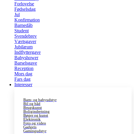
Forlovelse
Fødselsdag
Jul
Konfirmation
Barnedåb
Student
Svendebrev
Værtsgaver
Jubilæum
Indflyttergave
Babyshower
Barselsgave
Reception
Mors dag
Fars dag
Interesser
Barn- og babyudstyr
Bil og båd
Brugskunst
Boligindretning
Bøger og kunst
Elektronik
Foto og video
Gadgets
Gamingudstyr