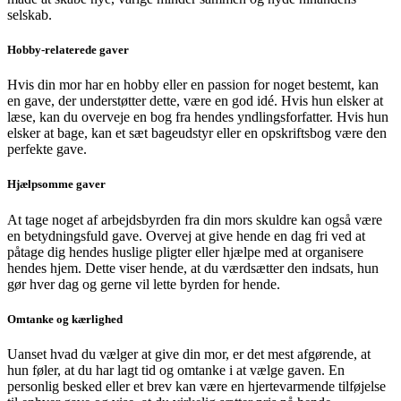
selskab.
Hobby-relaterede gaver
Hvis din mor har en hobby eller en passion for noget bestemt, kan
en gave, der understøtter dette, være en god idé. Hvis hun elsker at
læse, kan du overveje en bog fra hendes yndlingsforfatter. Hvis hun
elsker at bage, kan et sæt bageudstyr eller en opskriftsbog være den
perfekte gave.
Hjælpsomme gaver
At tage noget af arbejdsbyrden fra din mors skuldre kan også være
en betydningsfuld gave. Overvej at give hende en dag fri ved at
påtage dig hendes huslige pligter eller hjælpe med at organisere
hendes hjem. Dette viser hende, at du værdsætter den indsats, hun
gør hver dag og gerne vil lette byrden for hende.
Omtanke og kærlighed
Uanset hvad du vælger at give din mor, er det mest afgørende, at
hun føler, at du har lagt tid og omtanke i at vælge gaven. En
personlig besked eller et brev kan være en hjertevarmende tilføjelse