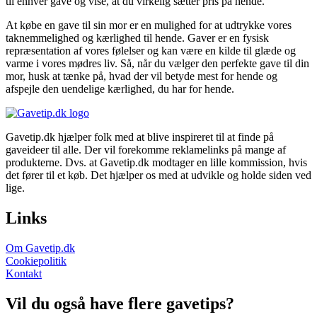
til enhver gave og vise, at du virkelig sætter pris på hende.
At købe en gave til sin mor er en mulighed for at udtrykke vores
taknemmelighed og kærlighed til hende. Gaver er en fysisk
repræsentation af vores følelser og kan være en kilde til glæde og
varme i vores mødres liv. Så, når du vælger den perfekte gave til din
mor, husk at tænke på, hvad der vil betyde mest for hende og
afspejle den uendelige kærlighed, du har for hende.
Gavetip.dk hjælper folk med at blive inspireret til at finde på
gaveideer til alle. Der vil forekomme reklamelinks på mange af
produkterne. Dvs. at Gavetip.dk modtager en lille kommission, hvis
det fører til et køb. Det hjælper os med at udvikle og holde siden ved
lige.
Links
Om Gavetip.dk
Cookiepolitik
Kontakt
Vil du også have flere gavetips?