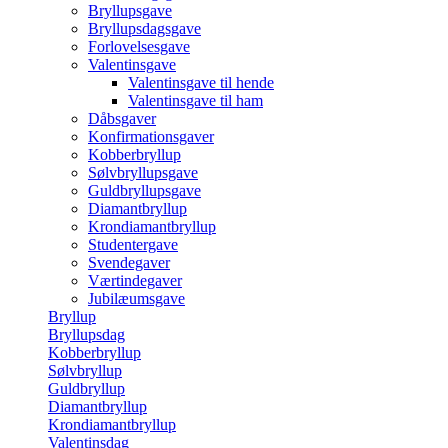
Bryllupsgave
Bryllupsdagsgave
Forlovelsesgave
Valentinsgave
Valentinsgave til hende
Valentinsgave til ham
Dåbsgaver
Konfirmationsgaver
Kobberbryllup
Sølvbryllupsgave
Guldbryllupsgave
Diamantbryllup
Krondiamantbryllup
Studentergave
Svendegaver
Værtindegaver
Jubilæumsgave
Bryllup
Bryllupsdag
Kobberbryllup
Sølvbryllup
Guldbryllup
Diamantbryllup
Krondiamantbryllup
Valentinsdag