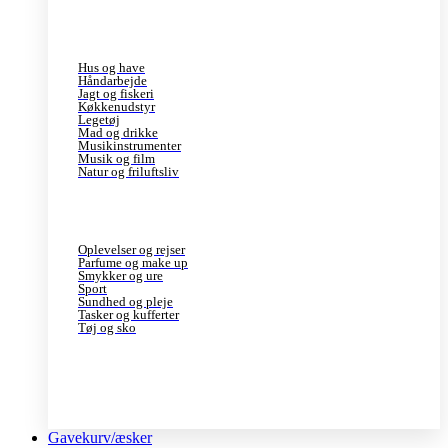
Hus og have
Håndarbejde
Jagt og fiskeri
Køkkenudstyr
Legetøj
Mad og drikke
Musikinstrumenter
Musik og film
Natur og friluftsliv
Oplevelser og rejser
Parfume og make up
Smykker og ure
Sport
Sundhed og pleje
Tasker og kufferter
Tøj og sko
Gavekurv/æsker