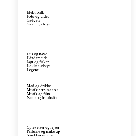
Elektronik
Foto og video
Gadgets
Gamingudstyr
Hus og have
Håndarbejde
Jagt og fiskeri
Køkkenudstyr
Legetøj
Mad og drikke
Musikinstrumenter
Musik og film
Natur og friluftsliv
Oplevelser og rejser
Parfume og make up
Smykker og ure