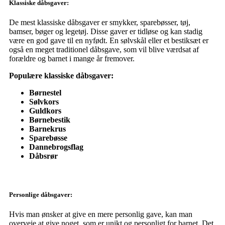
Klassiske dåbsgaver:
De mest klassiske dåbsgaver er smykker, sparebøsser, tøj,
bamser, bøger og legetøj. Disse gaver er tidløse og kan stadig
være en god gave til en nyfødt. En sølvskål eller et bestiksæt er
også en meget traditionel dåbsgave, som vil blive værdsat af
forældre og barnet i mange år fremover.
Populære klassiske dåbsgaver:
Børnestel
Sølvkors
Guldkors
Børnebestik
Barnekrus
Sparebøsse
Dannebrogsflag
Dåbsrør
Personlige dåbsgaver:
Hvis man ønsker at give en mere personlig gave, kan man
overveje at give noget, som er unikt og personligt for barnet. Det