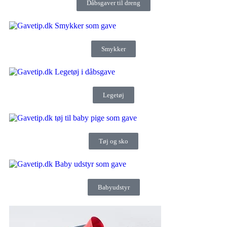
Dåbsgaver til dreng
Smykker
Legetøj
Tøj og sko
Babyudstyr