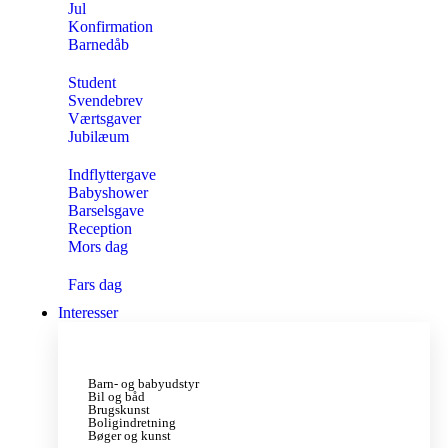
Jul
Konfirmation
Barnedåb
Student
Svendebrev
Værtsgaver
Jubilæum
Indflyttergave
Babyshower
Barselsgave
Reception
Mors dag
Fars dag
Interesser
Barn- og babyudstyr
Bil og båd
Brugskunst
Boligindretning
Bøger og kunst