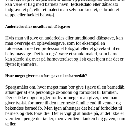
kan være et flag med barnets navn, fødselsdato eller dåbsdato
indgraveret på, eller et maleri man selv har kreeret, et broderet
tæppe eller hæklet babytøj.
Anderledes eller utraditionel dåbsgave:
Hvis man vil give en anderledes eller utraditionel dåbsgave, kan
man overveje en oplevelsesgave, som for eksempel en
fotosession med en professionel fotograf eller et gavekort til en
baby massage. Det kan også være et smukt maleri, som barnet
kan glæde sig over på børneværelset og i sit eget hjem når det er
flyttet hjemmefra.
Hvor meget giver man for i gave til en barnedåb?
Spørgsmålet om, hvor meget man bør give i gave til en barnedåb,
afhænger af ens personlige økonomi og forholdet til familien.
Der er ikke nogen regler for hvor meget man giver, men man
giver typisk for mere til den nærmeste familie end til venner og
bekendtes barnedåb. Men igen afhænger det helt af forholdet til
barnets og dets forældre. Det er vigtigt at huske på, at det ikke er
værdien i penge der tæller, men værdien i tanken bag gaven, som
tæller.