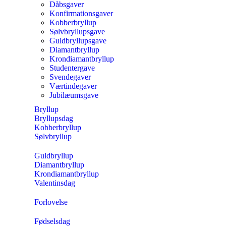
Dåbsgaver
Konfirmationsgaver
Kobberbryllup
Sølvbryllupsgave
Guldbryllupsgave
Diamantbryllup
Krondiamantbryllup
Studentergave
Svendegaver
Værtindegaver
Jubilæumsgave
Bryllup
Bryllupsdag
Kobberbryllup
Sølvbryllup
Guldbryllup
Diamantbryllup
Krondiamantbryllup
Valentinsdag
Forlovelse
Fødselsdag