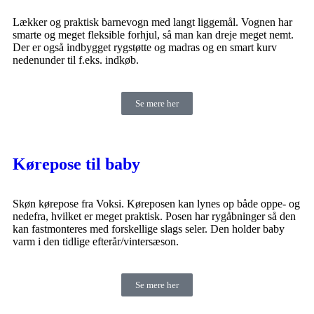
Lækker og praktisk barnevogn med langt liggemål. Vognen har
smarte og meget fleksible forhjul, så man kan dreje meget nemt.
Der er også indbygget rygstøtte og madras og en smart kurv
nedenunder til f.eks. indkøb.
Se mere her
Kørepose til baby
Skøn kørepose fra Voksi. Køreposen kan lynes op både oppe- og
nedefra, hvilket er meget praktisk. Posen har rygåbninger så den
kan fastmonteres med forskellige slags seler. Den holder baby
varm i den tidlige efterår/vintersæson.
Se mere her