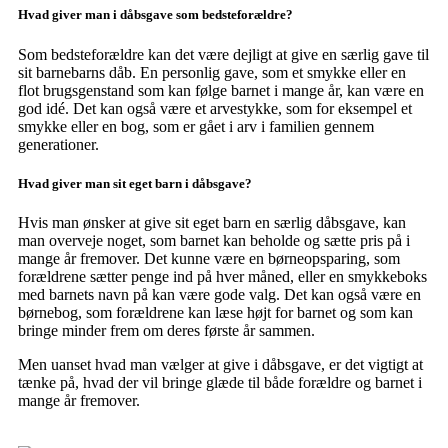
Hvad giver man i dåbsgave som bedsteforældre?
Som bedsteforældre kan det være dejligt at give en særlig gave til
sit barnebarns dåb. En personlig gave, som et smykke eller en
flot brugsgenstand som kan følge barnet i mange år, kan være en
god idé. Det kan også være et arvestykke, som for eksempel et
smykke eller en bog, som er gået i arv i familien gennem
generationer.
Hvad giver man sit eget barn i dåbsgave?
Hvis man ønsker at give sit eget barn en særlig dåbsgave, kan
man overveje noget, som barnet kan beholde og sætte pris på i
mange år fremover. Det kunne være en børneopsparing, som
forældrene sætter penge ind på hver måned, eller en smykkeboks
med barnets navn på kan være gode valg. Det kan også være en
børnebog, som forældrene kan læse højt for barnet og som kan
bringe minder frem om deres første år sammen.
Men uanset hvad man vælger at give i dåbsgave, er det vigtigt at
tænke på, hvad der vil bringe glæde til både forældre og barnet i
mange år fremover.