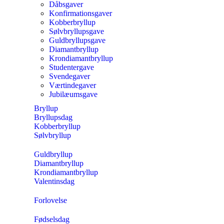
Dåbsgaver
Konfirmationsgaver
Kobberbryllup
Sølvbryllupsgave
Guldbryllupsgave
Diamantbryllup
Krondiamantbryllup
Studentergave
Svendegaver
Værtindegaver
Jubilæumsgave
Bryllup
Bryllupsdag
Kobberbryllup
Sølvbryllup
Guldbryllup
Diamantbryllup
Krondiamantbryllup
Valentinsdag
Forlovelse
Fødselsdag