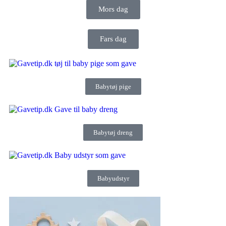
Mors dag
Fars dag
Babytøj pige
Babytøj dreng
Babyudstyr