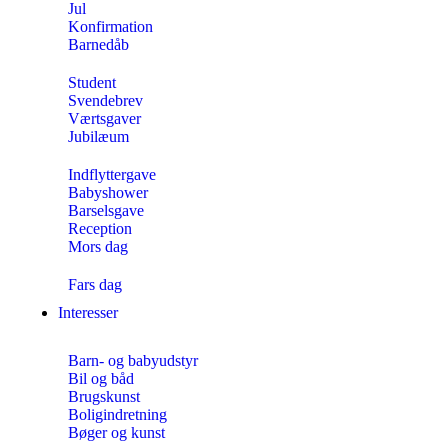
Jul
Konfirmation
Barnedåb
Student
Svendebrev
Værtsgaver
Jubilæum
Indflyttergave
Babyshower
Barselsgave
Reception
Mors dag
Fars dag
Interesser
Barn- og babyudstyr
Bil og båd
Brugskunst
Boligindretning
Bøger og kunst