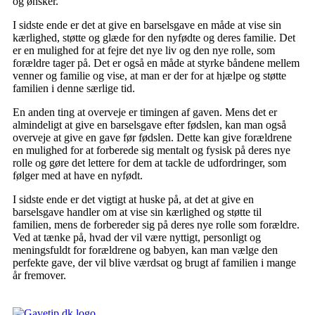
og ønsker.
I sidste ende er det at give en barselsgave en måde at vise sin
kærlighed, støtte og glæde for den nyfødte og deres familie. Det
er en mulighed for at fejre det nye liv og den nye rolle, som
forældre tager på. Det er også en måde at styrke båndene mellem
venner og familie og vise, at man er der for at hjælpe og støtte
familien i denne særlige tid.
En anden ting at overveje er timingen af ​​gaven. Mens det er
almindeligt at give en barselsgave efter fødslen, kan man også
overveje at give en gave før fødslen. Dette kan give forældrene
en mulighed for at forberede sig mentalt og fysisk på deres nye
rolle og gøre det lettere for dem at tackle de udfordringer, som
følger med at have en nyfødt.
I sidste ende er det vigtigt at huske på, at det at give en
barselsgave handler om at vise sin kærlighed og støtte til
familien, mens de forbereder sig på deres nye rolle som forældre.
Ved at tænke på, hvad der vil være nyttigt, personligt og
meningsfuldt for forældrene og babyen, kan man vælge den
perfekte gave, der vil blive værdsat og brugt af familien i mange
år fremover.