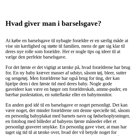
Hvad giver man i barselsgave?
At købe en barselsgave til nybagte forældre er en særlig måde at
vise sin kærlighed og støtte til familien, mens de gør sig klar til
deres nye rolle som forældre. Her er nogle tips og ideer til at
vælge den perfekte barselsgave.
For det første er det vigtigt at tænke på, hvad forældrene har brug
for. En ny baby kræver masser af udstyr, såsom tøj, bleer, sutter
og sengetøj. Men forældrene har også brug for ting, der kan
hjælpe dem i den første tid med deres baby. Nogle gode
gaveideer kan være en bøger om forældreskab, amme-puder, en
bærbar puslestation, en sutteflaske eller en babymonitor.
En anden god idé til en barselsgave er noget personligt. Det kan
være noget, der minder forældrene om denne specielle tid, såsom
en personlig babyplakat med barnets navn og fødselsoplysninger,
en fotobog med billeder af babyens første måneder eller et
personligt graveret smykke. En personlig gave viser, at man har
taget sig tid til at tænke over, hvad der vil betyde noget for