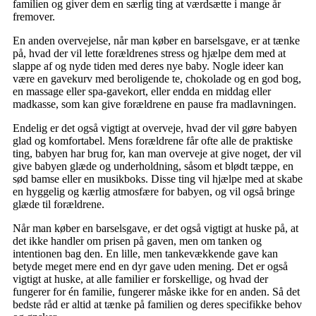
familien og giver dem en særlig ting at værdsætte i mange år
fremover.
En anden overvejelse, når man køber en barselsgave, er at tænke
på, hvad der vil lette forældrenes stress og hjælpe dem med at
slappe af og nyde tiden med deres nye baby. Nogle ideer kan
være en gavekurv med beroligende te, chokolade og en god bog,
en massage eller spa-gavekort, eller endda en middag eller
madkasse, som kan give forældrene en pause fra madlavningen.
Endelig er det også vigtigt at overveje, hvad der vil gøre babyen
glad og komfortabel. Mens forældrene får ofte alle de praktiske
ting, babyen har brug for, kan man overveje at give noget, der vil
give babyen glæde og underholdning, såsom et blødt tæppe, en
sød bamse eller en musikboks. Disse ting vil hjælpe med at skabe
en hyggelig og kærlig atmosfære for babyen, og vil også bringe
glæde til forældrene.
Når man køber en barselsgave, er det også vigtigt at huske på, at
det ikke handler om prisen på gaven, men om tanken og
intentionen bag den. En lille, men tankevækkende gave kan
betyde meget mere end en dyr gave uden mening. Det er også
vigtigt at huske, at alle familier er forskellige, og hvad der
fungerer for én familie, fungerer måske ikke for en anden. Så det
bedste råd er altid at tænke på familien og deres specifikke behov