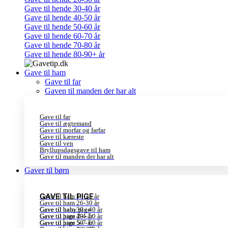
Gave til hende 30-40 år
Gave til hende 40-50 år
Gave til hende 50-60 år
Gave til hende 60-70 år
Gave til hende 70-80 år
Gave til hende 80-90+ år
Gave til ham
Gave til far
Gaven til manden der har alt
Gave til far
Gave til ægtemand
Gave til morfar og farfar
Gave til kæreste
Gave til ven
Bryllupsdagsgave til ham
Gave til manden der har alt
Gaver til børn
GAVE TIL PIGE
Gave til ham 18-25 år
Gave til ham 26-30 år
Gave til ham 30 - 40 år
Gave til baby pige
Gave til ham 40 - 50 år
Gave til pige 2-4 år
Gave til ham 50 - 60 år
Gave til pige 5-7 år