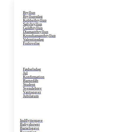
Bryllup
Bryllupsdag
Kobberbryllup
Sølvbryllup
Guldbryllup
Diamantbryllup
Krondiamantbryllup
Valentinsdag
Forlovelse
Fødselsdag
Jul
Konfirmation
Barnedåb
Student
Svendebrev
Værtsgaver
Jubilæum
Indflyttergave
Babyshower
Barselsgave
Reception