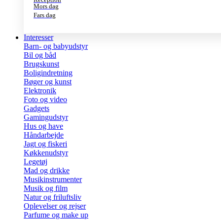
Mors dag
Fars dag
Interesser
Barn- og babyudstyr
Bil og båd
Brugskunst
Boligindretning
Bøger og kunst
Elektronik
Foto og video
Gadgets
Gamingudstyr
Hus og have
Håndarbejde
Jagt og fiskeri
Køkkenudstyr
Legetøj
Mad og drikke
Musikinstrumenter
Musik og film
Natur og friluftsliv
Oplevelser og rejser
Parfume og make up