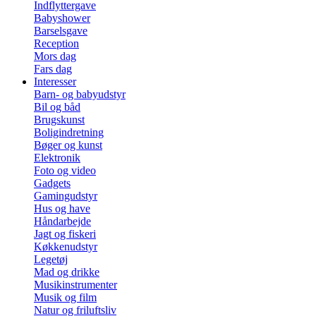
Indflyttergave
Babyshower
Barselsgave
Reception
Mors dag
Fars dag
Interesser
Barn- og babyudstyr
Bil og båd
Brugskunst
Boligindretning
Bøger og kunst
Elektronik
Foto og video
Gadgets
Gamingudstyr
Hus og have
Håndarbejde
Jagt og fiskeri
Køkkenudstyr
Legetøj
Mad og drikke
Musikinstrumenter
Musik og film
Natur og friluftsliv