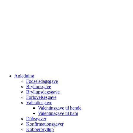
Anledning
Fødselsdagsgave
Bryllupsgave
Bryllupsdagsgave
Forlovelsesgave
Valentinsgave
Valentinsgave til hende
Valentinsgave til ham
Dåbsgaver
Konfirmationsgaver
Kobberbryllup