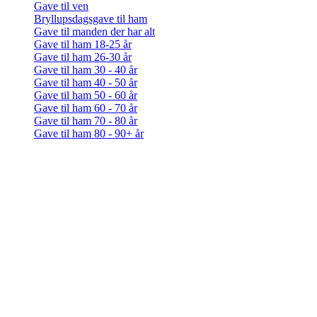
Gave til ven
Bryllupsdagsgave til ham
Gave til manden der har alt
Gave til ham 18-25 år
Gave til ham 26-30 år
Gave til ham 30 - 40 år
Gave til ham 40 - 50 år
Gave til ham 50 - 60 år
Gave til ham 60 - 70 år
Gave til ham 70 - 80 år
Gave til ham 80 - 90+ år