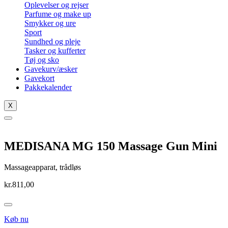
Oplevelser og rejser
Parfume og make up
Smykker og ure
Sport
Sundhed og pleje
Tasker og kufferter
Tøj og sko
Gavekurv/æsker
Gavekort
Pakkekalender
X
MEDISANA MG 150 Massage Gun Mini
Massageapparat, trådløs
kr.
811,00
Køb nu