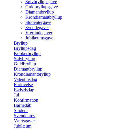
Sølvbryllupsgave
Guldbryllupsgave
Diamantbryllup
Krondiamantbryllup
Studentergave
Svendegaver
Værtindegaver
Jubilæumsgave
Bryllup
Bryllupsdag
Kobberbryllup
Sølvbryllup
Guldbryllup
Diamantbryllup
Krondiamantbryllup
Valentinsdag
Forlovelse
Fødselsdag
Jul
Konfirmation
Barnedåb
Student
Svendebrev
Værtsgaver
Jubilæum