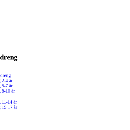
 dreng
 dreng
 2-4 år
 5-7 år
g 8-10 år
g 11-14 år
g 15-17 år