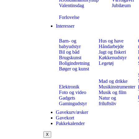
Valentinsdag
Jubilæum
Forlovelse
Interesser
Barn- og
Hus og have
babyudstyr
Håndarbejde
Bil og båd
Jagt og fiskeri
Brugskunst
Køkkenudstyr
Boligindretning
Legetøj
Bøger og kunst
Mad og drikke
Elektronik
Musikinstrumenter
Foto og video
Musik og film
Gadgets
Natur og
Gamingudstyr
friluftsliv
Gavekurv/æsker
Gavekort
Pakkekalender
X