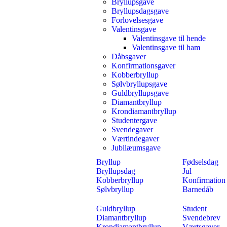
Bryllupsgave
Bryllupsdagsgave
Forlovelsesgave
Valentinsgave
Valentinsgave til hende
Valentinsgave til ham
Dåbsgaver
Konfirmationsgaver
Kobberbryllup
Sølvbryllupsgave
Guldbryllupsgave
Diamantbryllup
Krondiamantbryllup
Studentergave
Svendegaver
Værtindegaver
Jubilæumsgave
Bryllup
Fødselsdag
Bryllupsdag
Jul
Kobberbryllup
Konfirmation
Sølvbryllup
Barnedåb
Guldbryllup
Student
Diamantbryllup
Svendebrev
Krondiamantbryllup
Værtsgaver