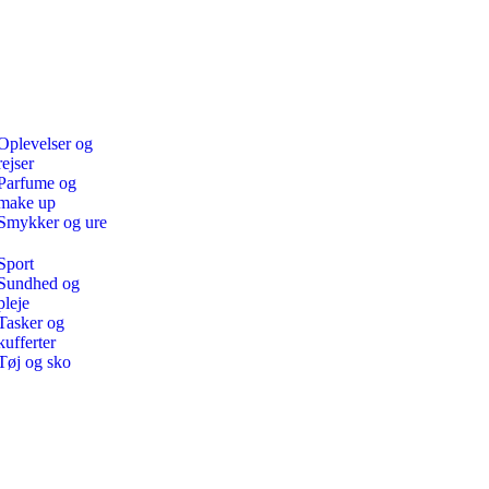
Oplevelser og
rejser
Parfume og
make up
Smykker og ure
Sport
Sundhed og
pleje
Tasker og
kufferter
Tøj og sko