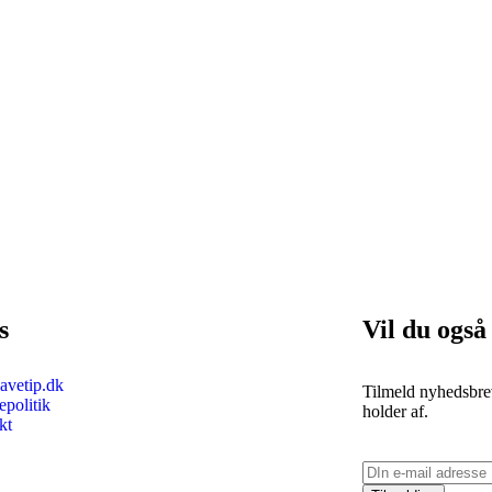
s
Vil du også
vetip.dk
Tilmeld nyhedsbrev
politik
holder af.
kt