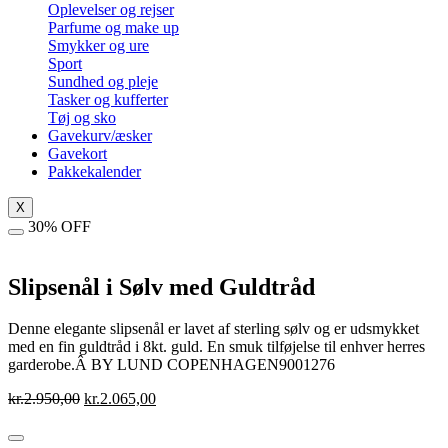
Oplevelser og rejser
Parfume og make up
Smykker og ure
Sport
Sundhed og pleje
Tasker og kufferter
Tøj og sko
Gavekurv/æsker
Gavekort
Pakkekalender
X
30% OFF
Slipsenål i Sølv med Guldtråd
Denne elegante slipsenål er lavet af sterling sølv og er udsmykket
med en fin guldtråd i 8kt. guld. En smuk tilføjelse til enhver herres
garderobe.Â BY LUND COPENHAGEN9001276
Den
Den
kr.
2.950,00
kr.
2.065,00
oprindelige
aktuelle
pris
pris