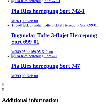
Pia Ries herrepung Sort 742-1
kr.
269,00
Køb nu
Tilbud!
Bugundar Tofte 3-fløjet Herrepung
Sort 699-01
Den
Den
kr.
349,95
kr.
169,95
Køb nu
oprindelige
aktuelle
pris
pris
var:
er:
Pia Ries herrepung Sort 747
kr.349,95.
kr.169,95.
kr.
399,00
Køb nu
Additional information