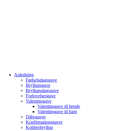
Anledning
Fødselsdagsgave
Bryllupsgave
Bryllupsdagsgave
Forlovelsesgave
Valentinsgave
Valentinsgave til hende
Valentinsgave til ham
Dåbsgaver
Konfirmationsgaver
Kobberbryllup