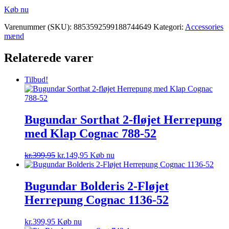
var:
er:
Køb nu
kr.2.950,00.
kr.2.065,00.
Varenummer (SKU):
8853592599188744649
Kategori:
Accessories
mænd
Relaterede varer
Tilbud!
Bugundar Sorthat 2-fløjet Herrepung
med Klap Cognac 788-52
Den
Den
kr.
399,95
kr.
149,95
Køb nu
oprindelige
aktuelle
pris
pris
var:
er:
Bugundar Bolderis 2-Fløjet
kr.399,95.
kr.149,95.
Herrepung Cognac 1136-52
kr.
399,95
Køb nu