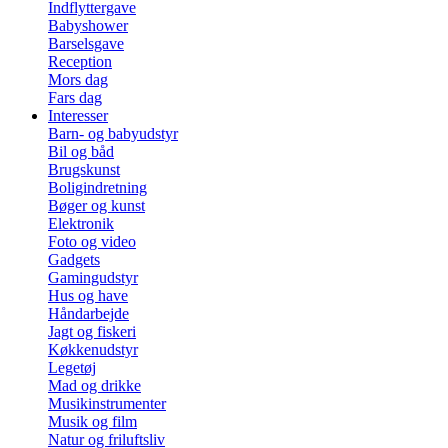
Indflyttergave
Babyshower
Barselsgave
Reception
Mors dag
Fars dag
Interesser
Barn- og babyudstyr
Bil og båd
Brugskunst
Boligindretning
Bøger og kunst
Elektronik
Foto og video
Gadgets
Gamingudstyr
Hus og have
Håndarbejde
Jagt og fiskeri
Køkkenudstyr
Legetøj
Mad og drikke
Musikinstrumenter
Musik og film
Natur og friluftsliv