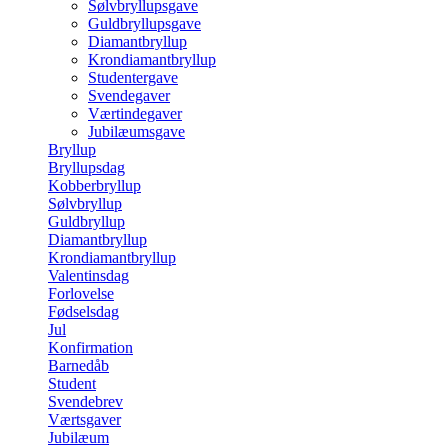
Sølvbryllupsgave
Guldbryllupsgave
Diamantbryllup
Krondiamantbryllup
Studentergave
Svendegaver
Værtindegaver
Jubilæumsgave
Bryllup
Bryllupsdag
Kobberbryllup
Sølvbryllup
Guldbryllup
Diamantbryllup
Krondiamantbryllup
Valentinsdag
Forlovelse
Fødselsdag
Jul
Konfirmation
Barnedåb
Student
Svendebrev
Værtsgaver
Jubilæum