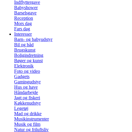
Indflyttergave
Babyshower
Barselsgave
Reception
Mors dag
Fars dag
Interesser
Barn- og babyudstyr
Bil og båd
Brugskunst
Boligindretning
Bøger og kunst
Elektronik
Foto og video
Gadgets
Gamingudstyr
Hus og have
Håndarbejde
Jagt og fiskeri
Køkkenudstyr
Legetøj
Mad og drikke
Musikinstrumenter
Musik og film
Natur og friluftsliv