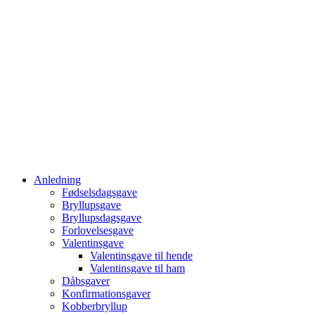
Anledning
Fødselsdagsgave
Bryllupsgave
Bryllupsdagsgave
Forlovelsesgave
Valentinsgave
Valentinsgave til hende
Valentinsgave til ham
Dåbsgaver
Konfirmationsgaver
Kobberbryllup