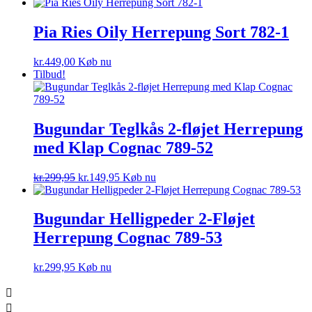
Pia Ries Oily Herrepung Sort 782-1
kr.
449,00
Køb nu
Tilbud!
Bugundar Teglkås 2-fløjet Herrepung
med Klap Cognac 789-52
Den
Den
kr.
299,95
kr.
149,95
Køb nu
oprindelige
aktuelle
pris
pris
var:
er:
Bugundar Helligpeder 2-Fløjet
kr.299,95.
kr.149,95.
Herrepung Cognac 789-53
kr.
299,95
Køb nu