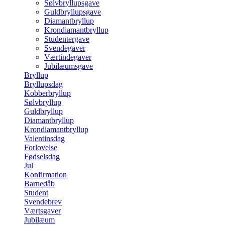
Sølvbryllupsgave
Guldbryllupsgave
Diamantbryllup
Krondiamantbryllup
Studentergave
Svendegaver
Værtindegaver
Jubilæumsgave
Bryllup
Bryllupsdag
Kobberbryllup
Sølvbryllup
Guldbryllup
Diamantbryllup
Krondiamantbryllup
Valentinsdag
Forlovelse
Fødselsdag
Jul
Konfirmation
Barnedåb
Student
Svendebrev
Værtsgaver
Jubilæum