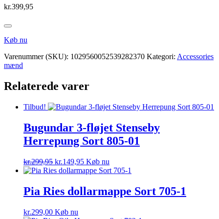
kr.
399,95
Køb nu
Varenummer (SKU):
1029560052539282370
Kategori:
Accessories
mænd
Relaterede varer
Tilbud!
Bugundar 3-fløjet Stenseby
Herrepung Sort 805-01
Den
Den
kr.
299,95
kr.
149,95
Køb nu
oprindelige
aktuelle
pris
pris
var:
er:
Pia Ries dollarmappe Sort 705-1
kr.299,95.
kr.149,95.
kr.
299,00
Køb nu