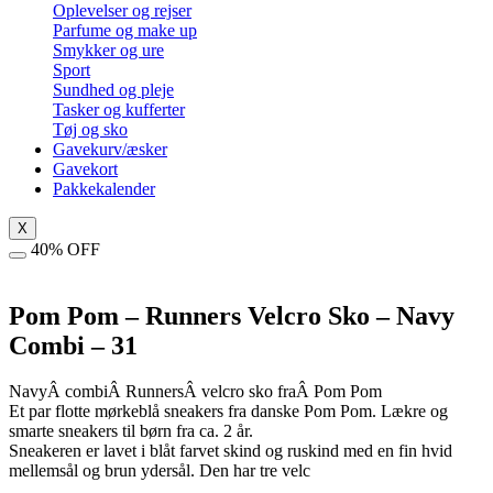
Oplevelser og rejser
Parfume og make up
Smykker og ure
Sport
Sundhed og pleje
Tasker og kufferter
Tøj og sko
Gavekurv/æsker
Gavekort
Pakkekalender
X
40% OFF
Pom Pom – Runners Velcro Sko – Navy
Combi – 31
NavyÂ combiÂ RunnersÂ velcro sko fraÂ Pom Pom
Et par flotte mørkeblå sneakers fra danske Pom Pom. Lækre og
smarte sneakers til børn fra ca. 2 år.
Sneakeren er lavet i blåt farvet skind og ruskind med en fin hvid
mellemsål og brun ydersål. Den har tre velc