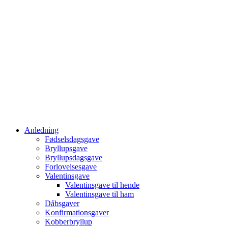
Anledning
Fødselsdagsgave
Bryllupsgave
Bryllupsdagsgave
Forlovelsesgave
Valentinsgave
Valentinsgave til hende
Valentinsgave til ham
Dåbsgaver
Konfirmationsgaver
Kobberbryllup