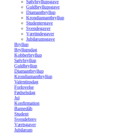
Sølvbryllupsgave
Guldbryllupsgave
Diamantbryllup
Krondiamantbryllup
Studentergave
Svendegaver
Værtindegaver
Jubilæumsgave
Bryllup
Bryllupsdag
Kobberbryllup
Sølvbryllup
Guldbryllup
Diamantbryllup
Krondiamantbryllup
Valentinsdag
Forlovelse
Fødselsdag
Jul
Konfirmation
Barnedåb
Student
Svendebrev
Værtsgaver
Jubilæum