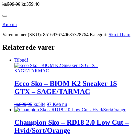
Den
Den
kr.
599,00
kr.
359,40
oprindelige
aktuelle
pris
pris
var:
er:
Køb nu
kr.599,00.
kr.359,40.
Varenummer (SKU):
8516936740685328764
Kategori:
Sko til barn
Relaterede varer
Tilbud!
Ecco Sko – BIOM K2 Sneaker 1S
GTX – SAGE/TARMAC
Den
Den
kr.
899,95
kr.
584,97
Køb nu
oprindelige
aktuelle
pris
pris
var:
er:
Champion Sko – RD18 2.0 Low Cut –
kr.899,95.
kr.584,97.
Hvid/Sort/Orange