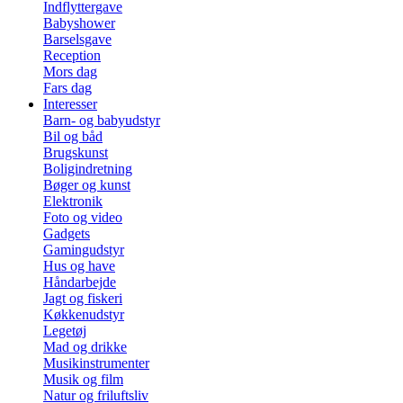
Indflyttergave
Babyshower
Barselsgave
Reception
Mors dag
Fars dag
Interesser
Barn- og babyudstyr
Bil og båd
Brugskunst
Boligindretning
Bøger og kunst
Elektronik
Foto og video
Gadgets
Gamingudstyr
Hus og have
Håndarbejde
Jagt og fiskeri
Køkkenudstyr
Legetøj
Mad og drikke
Musikinstrumenter
Musik og film
Natur og friluftsliv