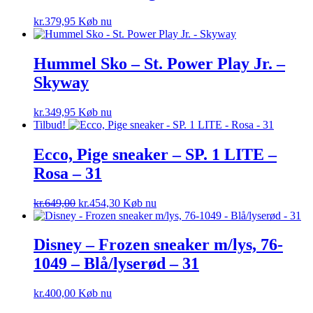
kr.
379,95
Køb nu
Hummel Sko – St. Power Play Jr. –
Skyway
kr.
349,95
Køb nu
Tilbud!
Ecco, Pige sneaker – SP. 1 LITE –
Rosa – 31
Den
Den
kr.
649,00
kr.
454,30
Køb nu
oprindelige
aktuelle
pris
pris
var:
er:
Disney – Frozen sneaker m/lys, 76-
kr.649,00.
kr.454,30.
1049 – Blå/lyserød – 31
kr.
400,00
Køb nu