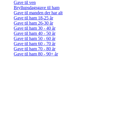
Gave til ven
Bryllupsdagsgave til ham
Gave til manden der har alt
Gave til ham 18-25 år
Gave til ham 26-30 år
Gave til ham 30 - 40 år
Gave til ham 40 - 50 år
Gave til ham 50 - 60 år
Gave til ham 60 - 70 år
Gave til ham 70 - 80 år
Gave til ham 80 - 90+ år