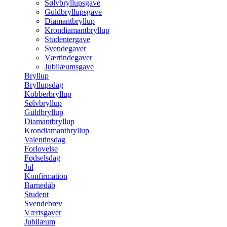
Sølvbryllupsgave
Guldbryllupsgave
Diamantbryllup
Krondiamantbryllup
Studentergave
Svendegaver
Værtindegaver
Jubilæumsgave
Bryllup
Bryllupsdag
Kobberbryllup
Sølvbryllup
Guldbryllup
Diamantbryllup
Krondiamantbryllup
Valentinsdag
Forlovelse
Fødselsdag
Jul
Konfirmation
Barnedåb
Student
Svendebrev
Værtsgaver
Jubilæum