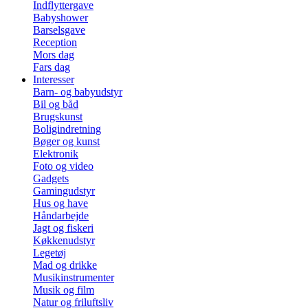
Indflyttergave
Babyshower
Barselsgave
Reception
Mors dag
Fars dag
Interesser
Barn- og babyudstyr
Bil og båd
Brugskunst
Boligindretning
Bøger og kunst
Elektronik
Foto og video
Gadgets
Gamingudstyr
Hus og have
Håndarbejde
Jagt og fiskeri
Køkkenudstyr
Legetøj
Mad og drikke
Musikinstrumenter
Musik og film
Natur og friluftsliv