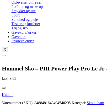
Oplevelser og rejser
Parfume og make up
Smykker og ure
Sport
Sundhed og pleje
Tasker og kufferter
Tøj og sko
Gavekurv/æsker
Gavekort
Pakkekalender
X
Hummel Sko – PIII Power Play Pro Lc Jr 
kr.
343,95
Køb nu
Varenummer (SKU):
8488481648494540295
Kategori:
Sko til barn