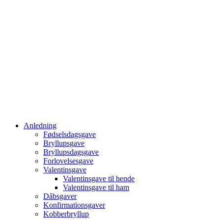
Anledning
Fødselsdagsgave
Bryllupsgave
Bryllupsdagsgave
Forlovelsesgave
Valentinsgave
Valentinsgave til hende
Valentinsgave til ham
Dåbsgaver
Konfirmationsgaver
Kobberbryllup