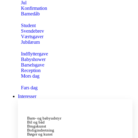
Jul
Konfirmation
Barnedåb
Student
Svendebrev
Værtsgaver
Jubilæum
Indflyttergave
Babyshower
Barselsgave
Reception
Mors dag
Fars dag
Interesser
Barn- og babyudstyr
Bil og båd
Brugskunst
Boligindretning
Bøger og kunst