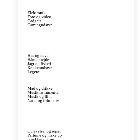
Elektronik
Foto og video
Gadgets
Gamingudstyr
Hus og have
Håndarbejde
Jagt og fiskeri
Køkkenudstyr
Legetøj
Mad og drikke
Musikinstrumenter
Musik og film
Natur og friluftsliv
Oplevelser og rejser
Parfume og make up
Smykker og ure