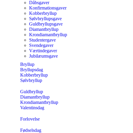
Dåbsgaver
Konfirmationsgaver
Kobberbryllup
Sølvbryllupsgave
Guldbryllupsgave
Diamantbryllup
Krondiamantbryllup
Studentergave
Svendegaver
Værtindegaver
Jubilæumsgave
Bryllup
Bryllupsdag
Kobberbryllup
Sølvbryllup
Guldbryllup
Diamantbryllup
Krondiamantbryllup
Valentinsdag
Forlovelse
Fødselsdag