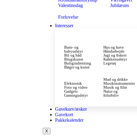
Valentinsdag
Jubilæum
Forlovelse
Interesser
Barn- og
Hus og have
babyudstyr
Håndarbejde
Bil og båd
Jagt og fiskeri
Brugskunst
Køkkenudstyr
Boligindretning
Legetøj
Bøger og kunst
Mad og drikke
Elektronik
Musikinstrumenter
Foto og video
Musik og film
Gadgets
Natur og
Gamingudstyr
friluftsliv
Gavekurv/æsker
Gavekort
Pakkekalender
X