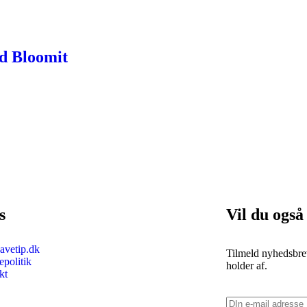
ed Bloomit
s
Vil du også
vetip.dk
Tilmeld nyhedsbrev
politik
holder af.
kt