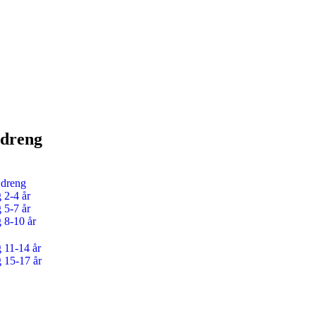
 dreng
 dreng
 2-4 år
 5-7 år
g 8-10 år
g 11-14 år
g 15-17 år