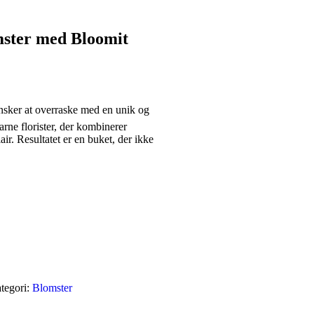
omster med Bloomit
du ønsker at overraske med en unik og
rne florister, der kombinerer
ir. Resultatet er en buket, der ikke
tegori:
Blomster