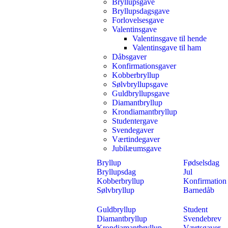
Bryllupsgave
Bryllupsdagsgave
Forlovelsesgave
Valentinsgave
Valentinsgave til hende
Valentinsgave til ham
Dåbsgaver
Konfirmationsgaver
Kobberbryllup
Sølvbryllupsgave
Guldbryllupsgave
Diamantbryllup
Krondiamantbryllup
Studentergave
Svendegaver
Værtindegaver
Jubilæumsgave
Bryllup
Fødselsdag
Bryllupsdag
Jul
Kobberbryllup
Konfirmation
Sølvbryllup
Barnedåb
Guldbryllup
Student
Diamantbryllup
Svendebrev
Krondiamantbryllup
Værtsgaver