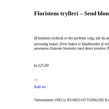
Floristens trylleri – Send bl
âFloristens trylleriâ er det perfekte valg, når 
personlig buket. Hver buket er håndbundet af erfa
sæsonens friskeste blomster med deres kreative fla
kr.
225,00
Køb nu
Varenummer (SKU):
8516821107352662282
Ka