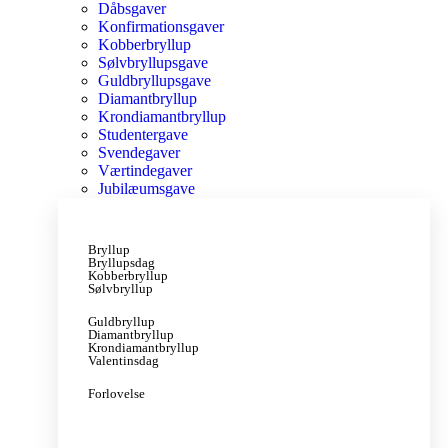
Dåbsgaver
Konfirmationsgaver
Kobberbryllup
Sølvbryllupsgave
Guldbryllupsgave
Diamantbryllup
Krondiamantbryllup
Studentergave
Svendegaver
Værtindegaver
Jubilæumsgave
Bryllup
Bryllupsdag
Kobberbryllup
Sølvbryllup
Guldbryllup
Diamantbryllup
Krondiamantbryllup
Valentinsdag
Forlovelse