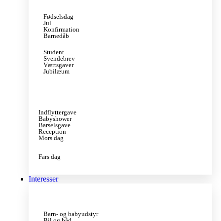
Fødselsdag
Jul
Konfirmation
Barnedåb
Student
Svendebrev
Værtsgaver
Jubilæum
Indflyttergave
Babyshower
Barselsgave
Reception
Mors dag
Fars dag
Interesser
Barn- og babyudstyr
Bil og båd