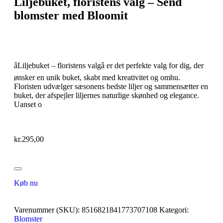
Liljebuket, floristens valg – Send
blomster med Bloomit
âLiljebuket – floristens valgâ er det perfekte valg for dig, der
ønsker en unik buket, skabt med kreativitet og omhu.
Floristen udvælger sæsonens bedste liljer og sammensætter en
buket, der afspejler liljernes naturlige skønhed og elegance.
Uanset o
kr.
295,00
Køb nu
Varenummer (SKU):
8516821841773707108
Kategori:
Blomster