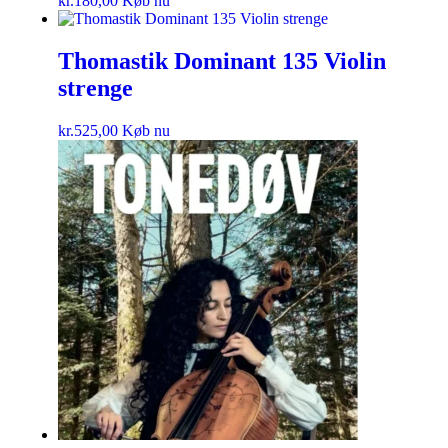
kr.
180,00
Køb nu
Thomastik Dominant 135 Violin
strenge
kr.
525,00
Køb nu