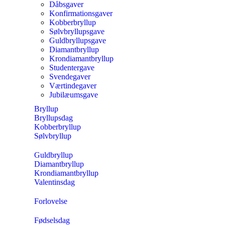
Dåbsgaver
Konfirmationsgaver
Kobberbryllup
Sølvbryllupsgave
Guldbryllupsgave
Diamantbryllup
Krondiamantbryllup
Studentergave
Svendegaver
Værtindegaver
Jubilæumsgave
Bryllup
Bryllupsdag
Kobberbryllup
Sølvbryllup
Guldbryllup
Diamantbryllup
Krondiamantbryllup
Valentinsdag
Forlovelse
Fødselsdag