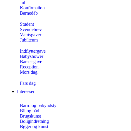
Jul
Konfirmation
Barnedåb
Student
Svendebrev
Værtsgaver
Jubilæum
Indflyttergave
Babyshower
Barselsgave
Reception
Mors dag
Fars dag
Interesser
Barn- og babyudstyr
Bil og båd
Brugskunst
Boligindretning
Bøger og kunst