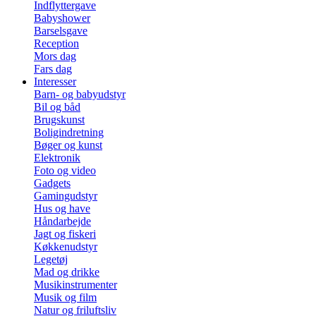
Indflyttergave
Babyshower
Barselsgave
Reception
Mors dag
Fars dag
Interesser
Barn- og babyudstyr
Bil og båd
Brugskunst
Boligindretning
Bøger og kunst
Elektronik
Foto og video
Gadgets
Gamingudstyr
Hus og have
Håndarbejde
Jagt og fiskeri
Køkkenudstyr
Legetøj
Mad og drikke
Musikinstrumenter
Musik og film
Natur og friluftsliv