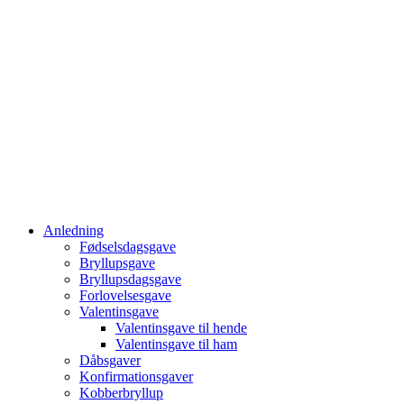
Anledning
Fødselsdagsgave
Bryllupsgave
Bryllupsdagsgave
Forlovelsesgave
Valentinsgave
Valentinsgave til hende
Valentinsgave til ham
Dåbsgaver
Konfirmationsgaver
Kobberbryllup