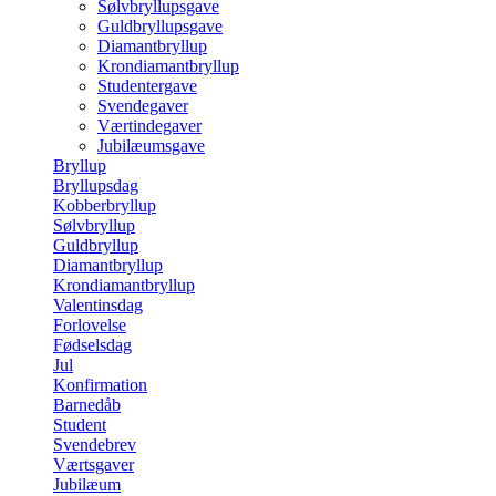
Sølvbryllupsgave
Guldbryllupsgave
Diamantbryllup
Krondiamantbryllup
Studentergave
Svendegaver
Værtindegaver
Jubilæumsgave
Bryllup
Bryllupsdag
Kobberbryllup
Sølvbryllup
Guldbryllup
Diamantbryllup
Krondiamantbryllup
Valentinsdag
Forlovelse
Fødselsdag
Jul
Konfirmation
Barnedåb
Student
Svendebrev
Værtsgaver
Jubilæum