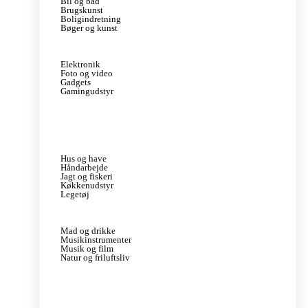
Bil og båd
Brugskunst
Boligindretning
Bøger og kunst
Elektronik
Foto og video
Gadgets
Gamingudstyr
Hus og have
Håndarbejde
Jagt og fiskeri
Køkkenudstyr
Legetøj
Mad og drikke
Musikinstrumenter
Musik og film
Natur og friluftsliv