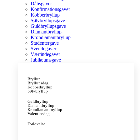
Dåbsgaver
Konfirmationsgaver
Kobberbryllup
Sølvbryllupsgave
Guldbryllupsgave
Diamantbryllup
Krondiamantbryllup
Studentergave
Svendegaver
Værtindegaver
Jubilæumsgave
Bryllup
Bryllupsdag
Kobberbryllup
Sølvbryllup
Guldbryllup
Diamantbryllup
Krondiamantbryllup
Valentinsdag
Forlovelse