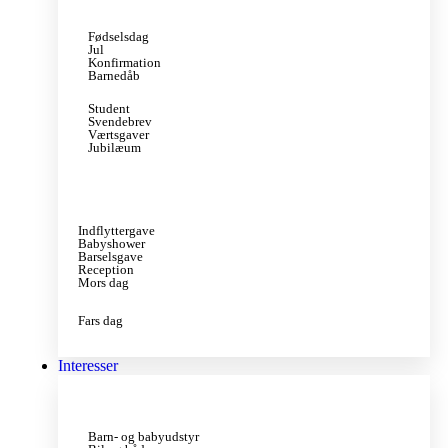
Fødselsdag
Jul
Konfirmation
Barnedåb
Student
Svendebrev
Værtsgaver
Jubilæum
Indflyttergave
Babyshower
Barselsgave
Reception
Mors dag
Fars dag
Interesser
Barn- og babyudstyr