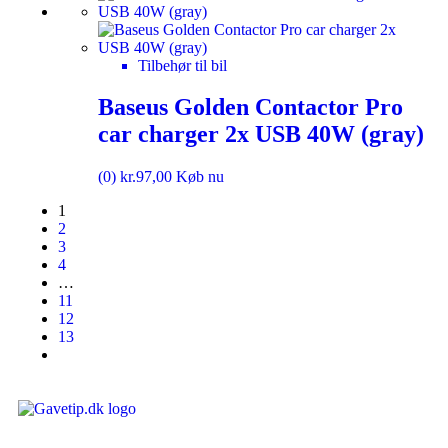
Tilbehør til bil
Baseus Golden Contactor Pro
car charger 2x USB 40W (gray)
(0)
kr.
97,00
Køb nu
1
2
3
4
…
11
12
13