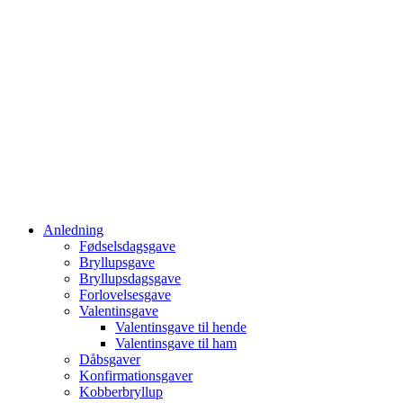
Anledning
Fødselsdagsgave
Bryllupsgave
Bryllupsdagsgave
Forlovelsesgave
Valentinsgave
Valentinsgave til hende
Valentinsgave til ham
Dåbsgaver
Konfirmationsgaver
Kobberbryllup