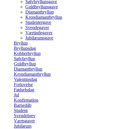
Sølvbryllupsgave
Guldbryllupsgave
Diamantbryllup
Krondiamantbryllup
Studentergave
Svendegaver
Værtindegaver
Jubilæumsgave
Bryllup
Bryllupsdag
Kobberbryllup
Sølvbryllup
Guldbryllup
Diamantbryllup
Krondiamantbryllup
Valentinsdag
Forlovelse
Fødselsdag
Jul
Konfirmation
Barnedåb
Student
Svendebrev
Værtsgaver
Jubilæum