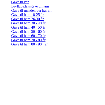
Gave til ven
Bryllupsdagsgave til ham
Gave til manden der har alt
Gave til ham 18-25 år
Gave til ham 26-30 år
Gave til ham 30 - 40 år
Gave til ham 40 - 50 år
Gave til ham 50 - 60 år
Gave til ham 60 - 70 år
Gave til ham 70 - 80 år
Gave til ham 80 - 90+ år