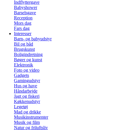
Indflyttergave
Babyshower
Barselsgave
Reception
Mors dag
Fars dag
Interesser
Barn- og babyudstyr
Bil og båd
Brugskunst
Boligindretning
Bøger og kunst
Elektronik
Foto og video
Gadgets
Gamingudstyr
Hus og have
Håndarbejde
Jagt og fiskeri
Køkkenudstyr
Legetøj
Mad og drikke
Musikinstrumenter
Musik og film
Natur og friluftsliv