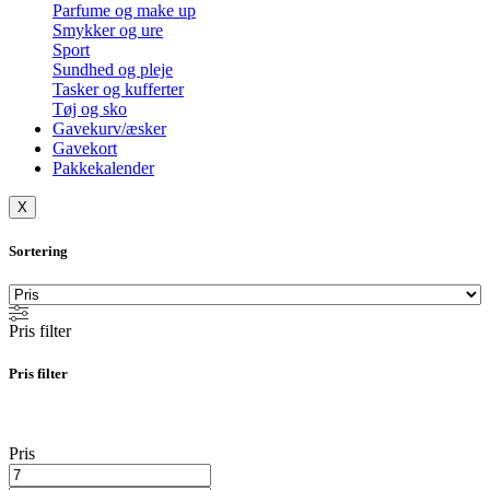
Parfume og make up
Smykker og ure
Sport
Sundhed og pleje
Tasker og kufferter
Tøj og sko
Gavekurv/æsker
Gavekort
Pakkekalender
X
Sortering
Pris filter
Pris filter
Pris