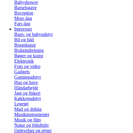
Babyshower
Barselsgave
Reception
Mors dag
Fars dag
Interesser
Barn- og babyudstyr
Bil og båd
Brugskunst
Boligindretning
Bøger og kunst
Elektronik
Foto og video
Gadgets
Gamingudstyr
Hus og have
Håndarbejde
Jagt og fiskeri
Køkkenudstyr
Legetøj
Mad og drikke
Musikinstrumenter
Musik og film
Natur og friluftsliv
Oplevelser og rejser