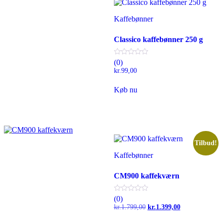
Kaffebønner
Classico kaffebønner 250 g
(0)
kr.
99,00
Køb nu
Tilbud!
Kaffebønner
CM900 kaffekværn
(0)
Den
Den
kr.
1.799,00
kr.
1.399,00
oprindelige
aktuelle