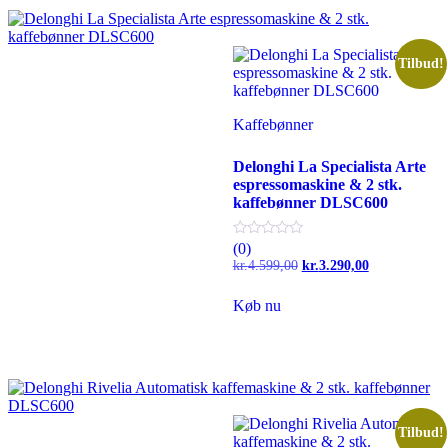
Tilbud!
Kaffebønner
Delonghi La Specialista Arte
espressomaskine & 2 stk.
kaffebønner DLSC600
(0)
Den
Den
kr.
4.599,00
kr.
3.290,00
oprindelige
aktuelle
pris
pris
Køb nu
var:
er:
kr.4.599,00.
kr.3.290,00.
Tilbud!