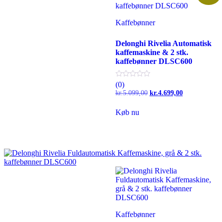
Kaffebønner
Delonghi Rivelia Automatisk
kaffemaskine & 2 stk.
kaffebønner DLSC600
(0)
Den
Den
kr.
5.099,00
kr.
4.699,00
oprindelige
aktuelle
pris
pris
Køb nu
var:
er:
kr.5.099,00.
kr.4.699,00.
Kaffebønner