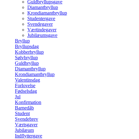
Guldbryllupsgave
Diamantbryllup
Krondiamantbryllup
Studentergave
Svendegaver
Værtindegaver
Jubilæumsgave
Bryllup
Bryllupsdag
Kobberbryllup
Sølvbryllup
Guldbryllup
Diamantbryllup
Krondiamantbryllup
Valentinsdag
Forlovelse
Fødselsdag
Jul
Konfirmation
Barnedåb
Student
Svendebrev
Værtsgaver
Jubilæum
Indflyttergave