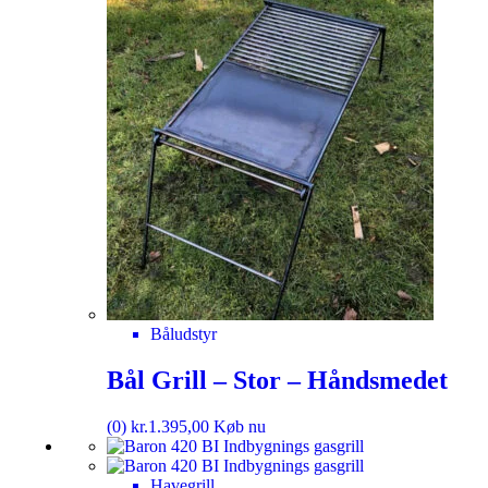
Båludstyr
Bål Grill – Stor – Håndsmedet
(0)
kr.
1.395,00
Køb nu
Havegrill