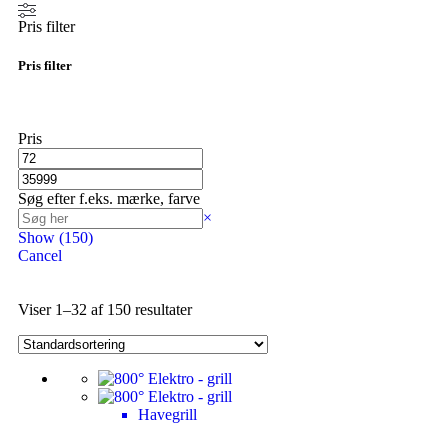
Pris filter
Pris filter
Pris
Søg efter f.eks. mærke, farve
×
Show
(
150
)
Cancel
Viser 1–32 af 150 resultater
Havegrill