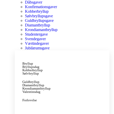
Dåbsgaver
Konfirmationsgaver
Kobberbryllup
Sølvbryllupsgave
Guldbryllupsgave
Diamantbryllup
Krondiamantbryllup
Studentergave
Svendegaver
Værtindegaver
Jubilæumsgave
Bryllup
Bryllupsdag
Kobberbryllup
Sølvbryllup
Guldbryllup
Diamantbryllup
Krondiamantbryllup
Valentinsdag
Forlovelse