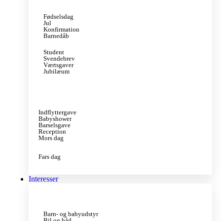
Fødselsdag
Jul
Konfirmation
Barnedåb
Student
Svendebrev
Værtsgaver
Jubilæum
Indflyttergave
Babyshower
Barselsgave
Reception
Mors dag
Fars dag
Interesser
Barn- og babyudstyr
Bil og båd