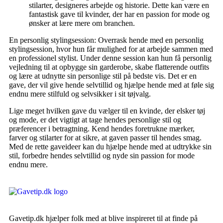
stilarter, designeres arbejde og historie. Dette kan være en
fantastisk gave til kvinder, der har en passion for mode og
ønsker at lære mere om branchen.
En personlig stylingsession: Overrask hende med en personlig
stylingsession, hvor hun får mulighed for at arbejde sammen med
en professionel stylist. Under denne session kan hun få personlig
vejledning til at opbygge sin garderobe, skabe flatterende outfits
og lære at udnytte sin personlige stil på bedste vis. Det er en
gave, der vil give hende selvtillid og hjælpe hende med at føle sig
endnu mere stilfuld og selvsikker i sit tøjvalg.
Lige meget hvilken gave du vælger til en kvinde, der elsker tøj
og mode, er det vigtigt at tage hendes personlige stil og
præferencer i betragtning. Kend hendes foretrukne mærker,
farver og stilarter for at sikre, at gaven passer til hendes smag.
Med de rette gaveideer kan du hjælpe hende med at udtrykke sin
stil, forbedre hendes selvtillid og nyde sin passion for mode
endnu mere.
Gavetip.dk hjælper folk med at blive inspireret til at finde på