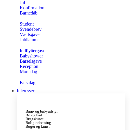
Jul
Konfirmation
Barnedåb
Student
Svendebrev
Værtsgaver
Jubilæum
Indflyttergave
Babyshower
Barselsgave
Reception
Mors dag
Fars dag
Interesser
Barn- og babyudstyr
Bil og båd
Brugskunst
Boligindretning
Bøger og kunst