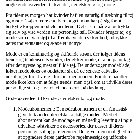
nogle gode gaveideer til kvinder, der elsker tøj og mode.
Fra tidernes morgen har kvinder haft en naturlig tiltrækning til tøj
og mode. Tøj er mere end bare noget, man har på sig for at
beskytte kroppen mod elementerne. Det er en måde at udtrykke
sig selv og vise verden sin personlige stil. Kvinder bruger tøj og
mode som et værktøj til at fremhæve deres skønhed, udtrykke
deres individualitet og skabe et indtryk.
Mode er en kontinuerlig og skiftende strøm, der følger tidens
trends og tendenser. Kvinder, der elsker mode, er altid på udkig
efter det nyeste og mest stilfulde tøj. De undersøger modeblade,
følger modeblogs og opdaterer sig på de seneste catwalk-
udstillinger for at være i forkant med moden. For dem handler
mode ikke kun om at følge trends, men også om at udvikle deres
personlige stil og tage risici med deres påklædning.
Gode gaveideer til kvinder, der elsker tøj og mode:
Modeabonnement: Et modeabonnement er en fantastisk
gave til kvinder, der elsker at følge moden. Med et
abonnement kan de modtage en månedlig levering af nøje
udvalgte tøjstykker og accessories, der passer til deres
personlige stil og præferencer. Det giver dem mulighed for
at opgradere deres garderobe regelmæssigt og udforske