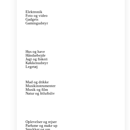
Elektronik
Foto og video
Gadgets
Gamingudstyr
Hus og have
Håndarbejde
Jagt og fiskeri
Køkkenudstyr
Legetøj
Mad og drikke
Musikinstrumenter
Musik og film
Natur og friluftsliv
Oplevelser og rejser
Parfume og make up
Smykker og ure