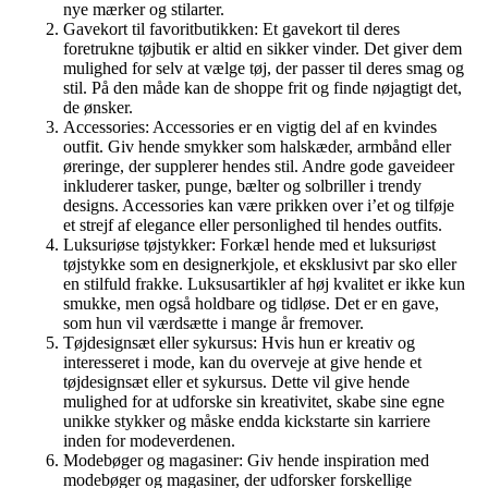
nye mærker og stilarter.
Gavekort til favoritbutikken: Et gavekort til deres
foretrukne tøjbutik er altid en sikker vinder. Det giver dem
mulighed for selv at vælge tøj, der passer til deres smag og
stil. På den måde kan de shoppe frit og finde nøjagtigt det,
de ønsker.
Accessories: Accessories er en vigtig del af en kvindes
outfit. Giv hende smykker som halskæder, armbånd eller
øreringe, der supplerer hendes stil. Andre gode gaveideer
inkluderer tasker, punge, bælter og solbriller i trendy
designs. Accessories kan være prikken over i’et og tilføje
et strejf af elegance eller personlighed til hendes outfits.
Luksuriøse tøjstykker: Forkæl hende med et luksuriøst
tøjstykke som en designerkjole, et eksklusivt par sko eller
en stilfuld frakke. Luksusartikler af høj kvalitet er ikke kun
smukke, men også holdbare og tidløse. Det er en gave,
som hun vil værdsætte i mange år fremover.
Tøjdesignsæt eller sykursus: Hvis hun er kreativ og
interesseret i mode, kan du overveje at give hende et
tøjdesignsæt eller et sykursus. Dette vil give hende
mulighed for at udforske sin kreativitet, skabe sine egne
unikke stykker og måske endda kickstarte sin karriere
inden for modeverdenen.
Modebøger og magasiner: Giv hende inspiration med
modebøger og magasiner, der udforsker forskellige