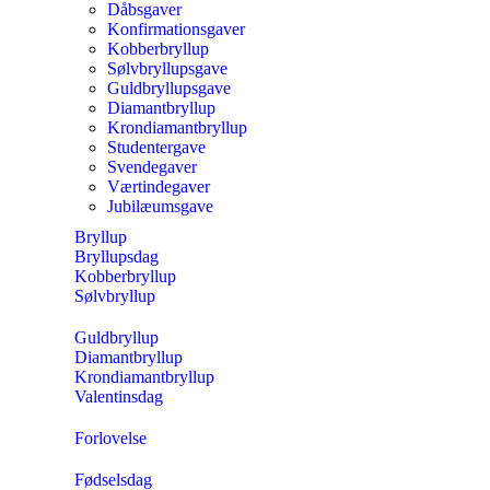
Dåbsgaver
Konfirmationsgaver
Kobberbryllup
Sølvbryllupsgave
Guldbryllupsgave
Diamantbryllup
Krondiamantbryllup
Studentergave
Svendegaver
Værtindegaver
Jubilæumsgave
Bryllup
Bryllupsdag
Kobberbryllup
Sølvbryllup
Guldbryllup
Diamantbryllup
Krondiamantbryllup
Valentinsdag
Forlovelse
Fødselsdag