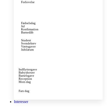
Forlovelse
Fødselsdag
Jul
Konfirmation
Barnedåb
Student
Svendebrev
Værtsgaver
Jubilæum
Indflyttergave
Babyshower
Barselsgave
Reception
Mors dag
Fars dag
Interesser