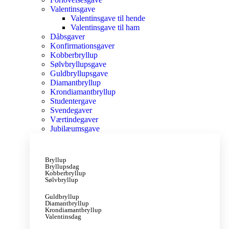
Valentinsgave
Valentinsgave til hende
Valentinsgave til ham
Dåbsgaver
Konfirmationsgaver
Kobberbryllup
Sølvbryllupsgave
Guldbryllupsgave
Diamantbryllup
Krondiamantbryllup
Studentergave
Svendegaver
Værtindegaver
Jubilæumsgave
Bryllup
Bryllupsdag
Kobberbryllup
Sølvbryllup
Guldbryllup
Diamantbryllup
Krondiamantbryllup
Valentinsdag