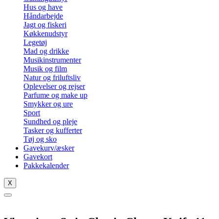
Hus og have
Håndarbejde
Jagt og fiskeri
Køkkenudstyr
Legetøj
Mad og drikke
Musikinstrumenter
Musik og film
Natur og friluftsliv
Oplevelser og rejser
Parfume og make up
Smykker og ure
Sport
Sundhed og pleje
Tasker og kufferter
Tøj og sko
Gavekurv/æsker
Gavekort
Pakkekalender
X