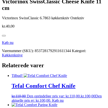
Victorinox SwissClassic Cheese Knife 11
cm
Victorinox SwissClassic 6.7863 køkkenkniv Ostekniv
kr.
40,00
Køb nu
Varenummer (SKU):
8537281792911611344
Kategori:
Køkkenknive
Relaterede varer
Tilbud!
Tefal Comfort Chef Knife
kr.
110,00
Den oprindelige pris var: kr.110,00.
kr.
100,00
Den
aktuelle pris er: kr.100,00.
Køb nu