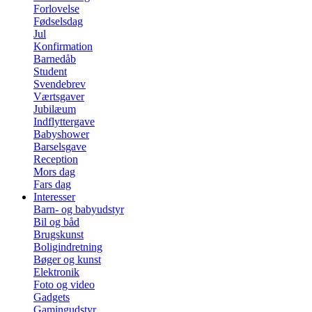
Forlovelse
Fødselsdag
Jul
Konfirmation
Barnedåb
Student
Svendebrev
Værtsgaver
Jubilæum
Indflyttergave
Babyshower
Barselsgave
Reception
Mors dag
Fars dag
Interesser
Barn- og babyudstyr
Bil og båd
Brugskunst
Boligindretning
Bøger og kunst
Elektronik
Foto og video
Gadgets
Gamingudstyr