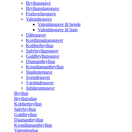
Bryllupsgave
Bryllupsdagsgave
Forlovelsesgave
Valentinsgave
Valentinsgave til hende
Valentinsgave til ham
Dåbsgaver
Konfirmationsgaver
Kobberbryllup
Sølvbryllupsgave
Guldbryllupsgave
Diamantbryllup
Krondiamantbryllup
Studentergave
Svendegaver
Værtindegaver
Jubilæumsgave
Bryllup
Bryllupsdag
Kobberbryllup
Sølvbryllup
Guldbryllup
Diamantbryllup
Krondiamantbryllup
Valentinsdag