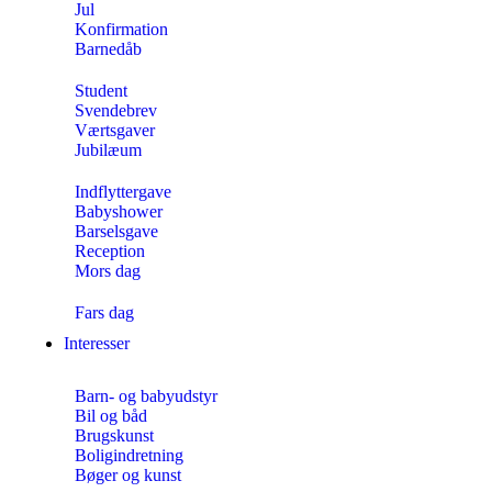
Jul
Konfirmation
Barnedåb
Student
Svendebrev
Værtsgaver
Jubilæum
Indflyttergave
Babyshower
Barselsgave
Reception
Mors dag
Fars dag
Interesser
Barn- og babyudstyr
Bil og båd
Brugskunst
Boligindretning
Bøger og kunst