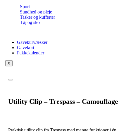
Sport
Sundhed og pleje
Tasker og kufferter
Tøj og sko
Gavekurv/æsker
Gavekort
Pakkekalender
X
Utility Clip – Trespass – Camouflage
Praktisk utility clip fra Trespass med mange funktioner i én.