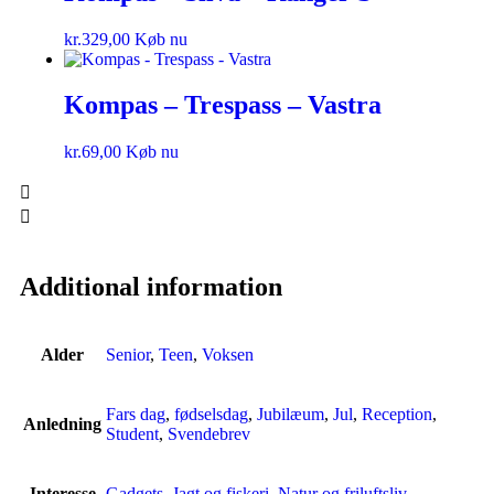
kr.
329,00
Køb nu
Kompas – Trespass – Vastra
kr.
69,00
Køb nu
Additional information
Alder
Senior
,
Teen
,
Voksen
Fars dag
,
fødselsdag
,
Jubilæum
,
Jul
,
Reception
,
Anledning
Student
,
Svendebrev
Interesse
Gadgets
,
Jagt og fiskeri
,
Natur og friluftsliv