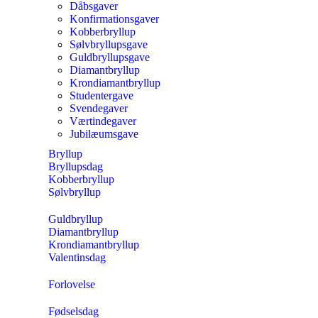
Dåbsgaver
Konfirmationsgaver
Kobberbryllup
Sølvbryllupsgave
Guldbryllupsgave
Diamantbryllup
Krondiamantbryllup
Studentergave
Svendegaver
Værtindegaver
Jubilæumsgave
Bryllup
Bryllupsdag
Kobberbryllup
Sølvbryllup
Guldbryllup
Diamantbryllup
Krondiamantbryllup
Valentinsdag
Forlovelse
Fødselsdag