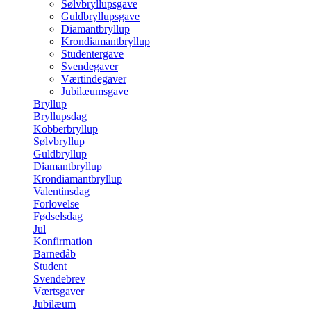
Sølvbryllupsgave
Guldbryllupsgave
Diamantbryllup
Krondiamantbryllup
Studentergave
Svendegaver
Værtindegaver
Jubilæumsgave
Bryllup
Bryllupsdag
Kobberbryllup
Sølvbryllup
Guldbryllup
Diamantbryllup
Krondiamantbryllup
Valentinsdag
Forlovelse
Fødselsdag
Jul
Konfirmation
Barnedåb
Student
Svendebrev
Værtsgaver
Jubilæum