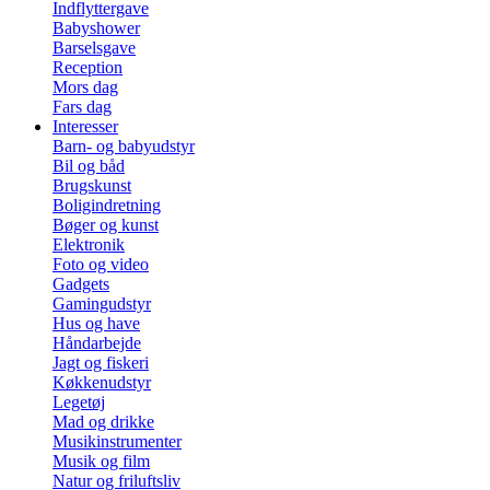
Indflyttergave
Babyshower
Barselsgave
Reception
Mors dag
Fars dag
Interesser
Barn- og babyudstyr
Bil og båd
Brugskunst
Boligindretning
Bøger og kunst
Elektronik
Foto og video
Gadgets
Gamingudstyr
Hus og have
Håndarbejde
Jagt og fiskeri
Køkkenudstyr
Legetøj
Mad og drikke
Musikinstrumenter
Musik og film
Natur og friluftsliv