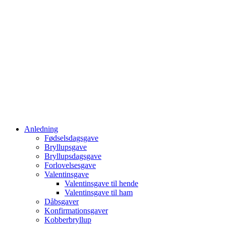
Anledning
Fødselsdagsgave
Bryllupsgave
Bryllupsdagsgave
Forlovelsesgave
Valentinsgave
Valentinsgave til hende
Valentinsgave til ham
Dåbsgaver
Konfirmationsgaver
Kobberbryllup