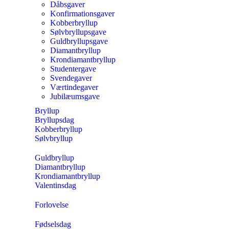
Dåbsgaver
Konfirmationsgaver
Kobberbryllup
Sølvbryllupsgave
Guldbryllupsgave
Diamantbryllup
Krondiamantbryllup
Studentergave
Svendegaver
Værtindegaver
Jubilæumsgave
Bryllup
Bryllupsdag
Kobberbryllup
Sølvbryllup
Guldbryllup
Diamantbryllup
Krondiamantbryllup
Valentinsdag
Forlovelse
Fødselsdag