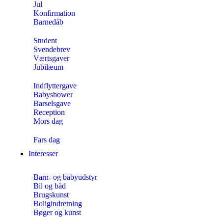
Jul
Konfirmation
Barnedåb
Student
Svendebrev
Værtsgaver
Jubilæum
Indflyttergave
Babyshower
Barselsgave
Reception
Mors dag
Fars dag
Interesser
Barn- og babyudstyr
Bil og båd
Brugskunst
Boligindretning
Bøger og kunst