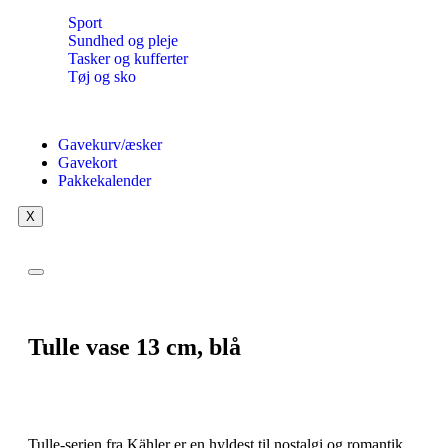
Sport
Sundhed og pleje
Tasker og kufferter
Tøj og sko
Gavekurv/æsker
Gavekort
Pakkekalender
X
Tulle vase 13 cm, blå
Tulle-serien fra Kähler er en hyldest til nostalgi og romantik