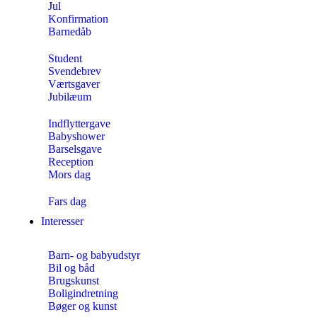
Jul
Konfirmation
Barnedåb
Student
Svendebrev
Værtsgaver
Jubilæum
Indflyttergave
Babyshower
Barselsgave
Reception
Mors dag
Fars dag
Interesser
Barn- og babyudstyr
Bil og båd
Brugskunst
Boligindretning
Bøger og kunst