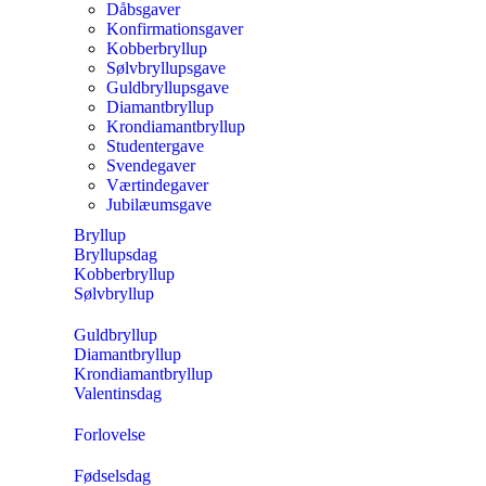
Dåbsgaver
Konfirmationsgaver
Kobberbryllup
Sølvbryllupsgave
Guldbryllupsgave
Diamantbryllup
Krondiamantbryllup
Studentergave
Svendegaver
Værtindegaver
Jubilæumsgave
Bryllup
Bryllupsdag
Kobberbryllup
Sølvbryllup
Guldbryllup
Diamantbryllup
Krondiamantbryllup
Valentinsdag
Forlovelse
Fødselsdag