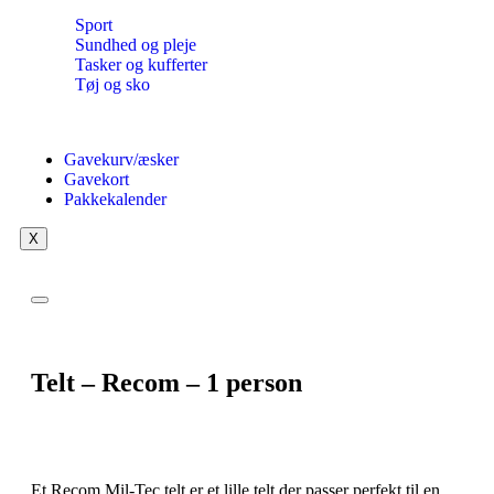
Sport
Sundhed og pleje
Tasker og kufferter
Tøj og sko
Gavekurv/æsker
Gavekort
Pakkekalender
X
Telt – Recom – 1 person
Et Recom Mil-Tec telt er et lille telt der passer perfekt til en