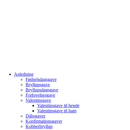
Anledning
Fødselsdagsgave
Bryllupsgave
Bryllupsdagsgave
Forlovelsesgave
Valentinsgave
Valentinsgave til hende
Valentinsgave til ham
Dåbsgaver
Konfirmationsgaver
Kobberbryllup