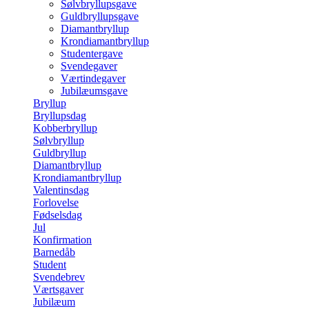
Sølvbryllupsgave
Guldbryllupsgave
Diamantbryllup
Krondiamantbryllup
Studentergave
Svendegaver
Værtindegaver
Jubilæumsgave
Bryllup
Bryllupsdag
Kobberbryllup
Sølvbryllup
Guldbryllup
Diamantbryllup
Krondiamantbryllup
Valentinsdag
Forlovelse
Fødselsdag
Jul
Konfirmation
Barnedåb
Student
Svendebrev
Værtsgaver
Jubilæum