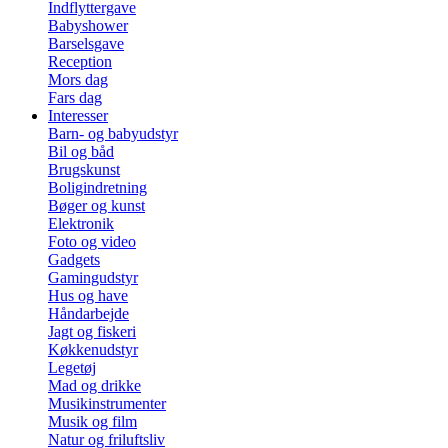
Indflyttergave
Babyshower
Barselsgave
Reception
Mors dag
Fars dag
Interesser
Barn- og babyudstyr
Bil og båd
Brugskunst
Boligindretning
Bøger og kunst
Elektronik
Foto og video
Gadgets
Gamingudstyr
Hus og have
Håndarbejde
Jagt og fiskeri
Køkkenudstyr
Legetøj
Mad og drikke
Musikinstrumenter
Musik og film
Natur og friluftsliv