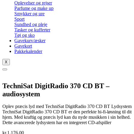
Oplevelser og rejser
Parfume og make up
Smykker og ure
Sport
Sundhed og pleje
Tasker og kufferter
Tøj og sko
Gavekurv/æsker
Gavekort
Pakkekalender
X
TechniSat DigitRadio 370 CD BT –
audiosystem
Oplev præcis lyd med TechniSat DigitRadio 370 CD BT Lydsystem
TechniSat DigitRadio 370 CD BT er den perfekte hi-fi-løsning til dit
hjem. Med kraftig og præcis lyd kan du nyde musikken i sin helhed.
Dette avancerede lydsystem har en integreret CD-afspiller
kr.
1.176,00