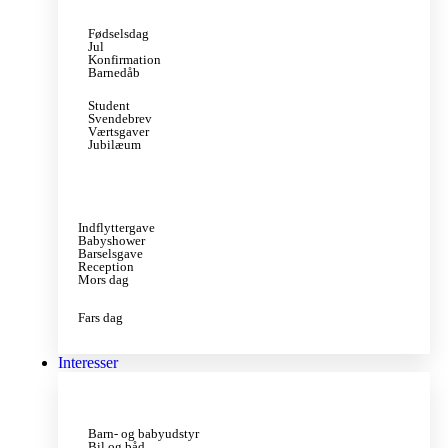
Fødselsdag
Jul
Konfirmation
Barnedåb
Student
Svendebrev
Værtsgaver
Jubilæum
Indflyttergave
Babyshower
Barselsgave
Reception
Mors dag
Fars dag
Interesser
Barn- og babyudstyr
Bil og båd