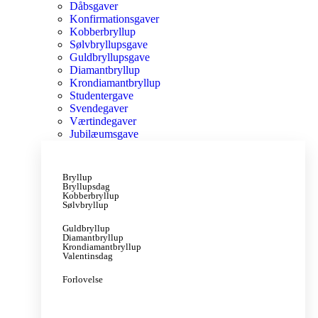
Dåbsgaver
Konfirmationsgaver
Kobberbryllup
Sølvbryllupsgave
Guldbryllupsgave
Diamantbryllup
Krondiamantbryllup
Studentergave
Svendegaver
Værtindegaver
Jubilæumsgave
Bryllup
Bryllupsdag
Kobberbryllup
Sølvbryllup
Guldbryllup
Diamantbryllup
Krondiamantbryllup
Valentinsdag
Forlovelse