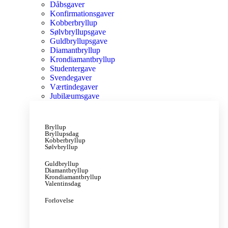
Dåbsgaver
Konfirmationsgaver
Kobberbryllup
Sølvbryllupsgave
Guldbryllupsgave
Diamantbryllup
Krondiamantbryllup
Studentergave
Svendegaver
Værtindegaver
Jubilæumsgave
Bryllup
Bryllupsdag
Kobberbryllup
Sølvbryllup
Guldbryllup
Diamantbryllup
Krondiamantbryllup
Valentinsdag
Forlovelse