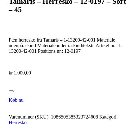
Tamaris – Herresko – 12-0197 – Sort
– 45
Pæn herresko fra Tamaris – 1-13200-42-001 Materiale
udenpå: skind Materiale indeni: skind/tekstil Artikel nr.: 1-
13200-42-001 Positions nr.: 12-0197
kr.
1.000,00
Køb nu
Varenummer (SKU):
1086505385323724608
Kategori:
Herresko