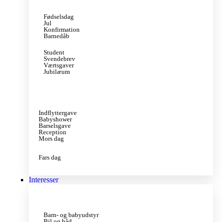
Fødselsdag
Jul
Konfirmation
Barnedåb
Student
Svendebrev
Værtsgaver
Jubilæum
Indflyttergave
Babyshower
Barselsgave
Reception
Mors dag
Fars dag
Interesser
Barn- og babyudstyr
Bil og båd