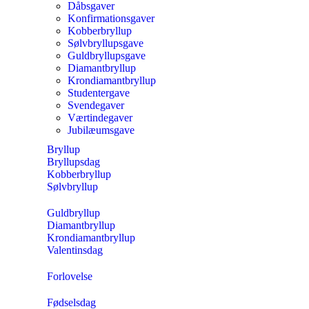
Dåbsgaver
Konfirmationsgaver
Kobberbryllup
Sølvbryllupsgave
Guldbryllupsgave
Diamantbryllup
Krondiamantbryllup
Studentergave
Svendegaver
Værtindegaver
Jubilæumsgave
Bryllup
Bryllupsdag
Kobberbryllup
Sølvbryllup
Guldbryllup
Diamantbryllup
Krondiamantbryllup
Valentinsdag
Forlovelse
Fødselsdag