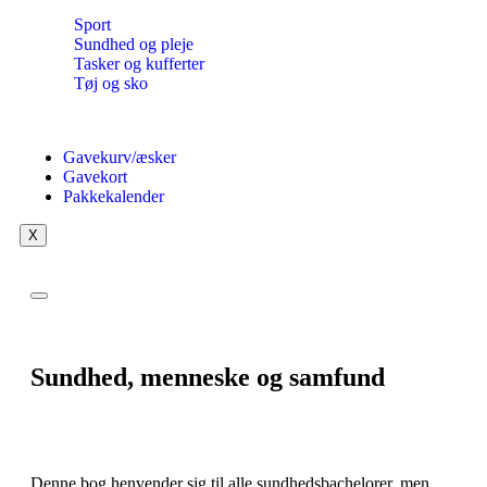
Sport
Sundhed og pleje
Tasker og kufferter
Tøj og sko
Gavekurv/æsker
Gavekort
Pakkekalender
X
Sundhed, menneske og samfund
Denne bog henvender sig til alle sundhedsbachelorer, men