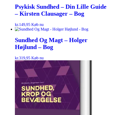
Psykisk Sundhed – Din Lille Guide
– Kirsten Clausager – Bog
kr.
149,95
Køb nu
Sundhed Og Magt – Holger
Højlund – Bog
kr.
319,95
Køb nu