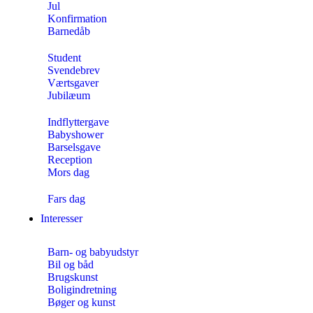
Jul
Konfirmation
Barnedåb
Student
Svendebrev
Værtsgaver
Jubilæum
Indflyttergave
Babyshower
Barselsgave
Reception
Mors dag
Fars dag
Interesser
Barn- og babyudstyr
Bil og båd
Brugskunst
Boligindretning
Bøger og kunst