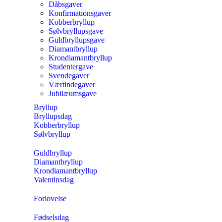
Dåbsgaver
Konfirmationsgaver
Kobberbryllup
Sølvbryllupsgave
Guldbryllupsgave
Diamantbryllup
Krondiamantbryllup
Studentergave
Svendegaver
Værtindegaver
Jubilæumsgave
Bryllup
Bryllupsdag
Kobberbryllup
Sølvbryllup
Guldbryllup
Diamantbryllup
Krondiamantbryllup
Valentinsdag
Forlovelse
Fødselsdag