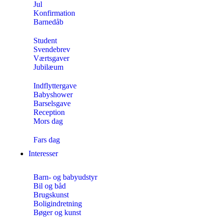
Jul
Konfirmation
Barnedåb
Student
Svendebrev
Værtsgaver
Jubilæum
Indflyttergave
Babyshower
Barselsgave
Reception
Mors dag
Fars dag
Interesser
Barn- og babyudstyr
Bil og båd
Brugskunst
Boligindretning
Bøger og kunst