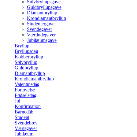
Sølvbryllupsgave
Guldbryllupsgave
Diamantbryllup
Krondiamantbryllup
Studentergave
Svendegaver
Værtindegaver
Jubilæumsgave
Bryllup
Bryllupsdag
Kobberbryllup
Sølvbryllup
Guldbryllup
Diamantbryllup
Krondiamantbryllup
Valentinsdag
Forlovelse
Fødselsdag
Jul
Konfirmation
Barnedåb
Student
Svendebrev
Værtsgaver
Jubilæum