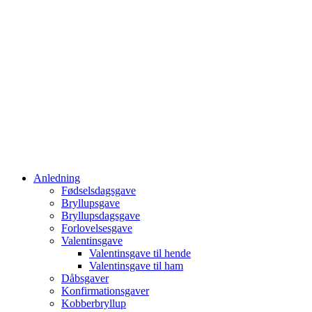
Anledning
Fødselsdagsgave
Bryllupsgave
Bryllupsdagsgave
Forlovelsesgave
Valentinsgave
Valentinsgave til hende
Valentinsgave til ham
Dåbsgaver
Konfirmationsgaver
Kobberbryllup