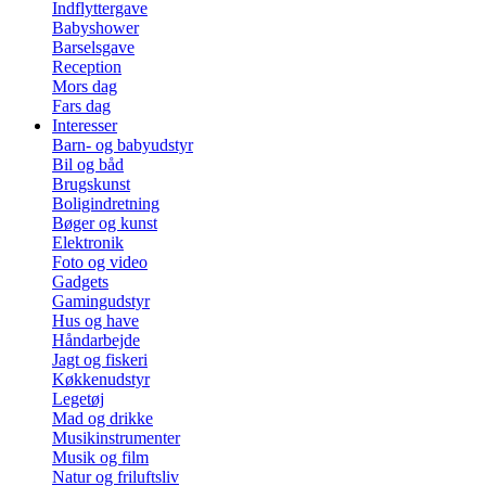
Indflyttergave
Babyshower
Barselsgave
Reception
Mors dag
Fars dag
Interesser
Barn- og babyudstyr
Bil og båd
Brugskunst
Boligindretning
Bøger og kunst
Elektronik
Foto og video
Gadgets
Gamingudstyr
Hus og have
Håndarbejde
Jagt og fiskeri
Køkkenudstyr
Legetøj
Mad og drikke
Musikinstrumenter
Musik og film
Natur og friluftsliv