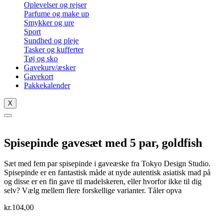
Oplevelser og rejser
Parfume og make up
Smykker og ure
Sport
Sundhed og pleje
Tasker og kufferter
Tøj og sko
Gavekurv/æsker
Gavekort
Pakkekalender
X
Spisepinde gavesæt med 5 par, goldfish
Sæt med fem par spisepinde i gaveæske fra Tokyo Design Studio.
Spisepinde er en fantastisk måde at nyde autentisk asiatisk mad på
og disse er en fin gave til madelskeren, eller hvorfor ikke til dig
selv? Vælg mellem flere forskellige varianter. Tåler opva
kr.
104,00