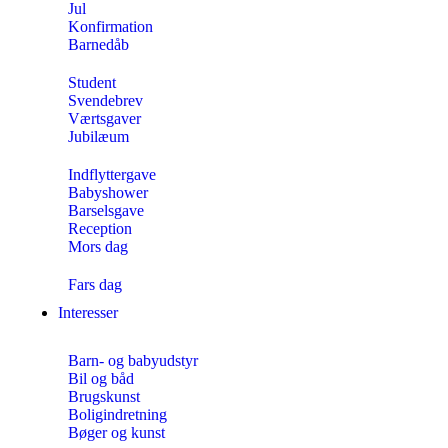
Jul
Konfirmation
Barnedåb
Student
Svendebrev
Værtsgaver
Jubilæum
Indflyttergave
Babyshower
Barselsgave
Reception
Mors dag
Fars dag
Interesser
Barn- og babyudstyr
Bil og båd
Brugskunst
Boligindretning
Bøger og kunst