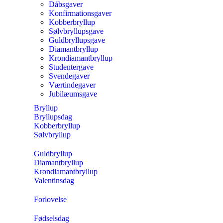
Dåbsgaver
Konfirmationsgaver
Kobberbryllup
Sølvbryllupsgave
Guldbryllupsgave
Diamantbryllup
Krondiamantbryllup
Studentergave
Svendegaver
Værtindegaver
Jubilæumsgave
Bryllup
Bryllupsdag
Kobberbryllup
Sølvbryllup
Guldbryllup
Diamantbryllup
Krondiamantbryllup
Valentinsdag
Forlovelse
Fødselsdag