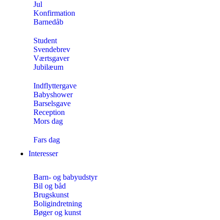
Jul
Konfirmation
Barnedåb
Student
Svendebrev
Værtsgaver
Jubilæum
Indflyttergave
Babyshower
Barselsgave
Reception
Mors dag
Fars dag
Interesser
Barn- og babyudstyr
Bil og båd
Brugskunst
Boligindretning
Bøger og kunst