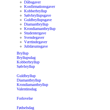
Dåbsgaver
Konfirmationsgaver
Kobberbryllup
Sølvbryllupsgave
Guldbryllupsgave
Diamantbryllup
Krondiamantbryllup
Studentergave
Svendegaver
Værtindegaver
Jubilæumsgave
Bryllup
Bryllupsdag
Kobberbryllup
Sølvbryllup
Guldbryllup
Diamantbryllup
Krondiamantbryllup
Valentinsdag
Forlovelse
Fødselsdag