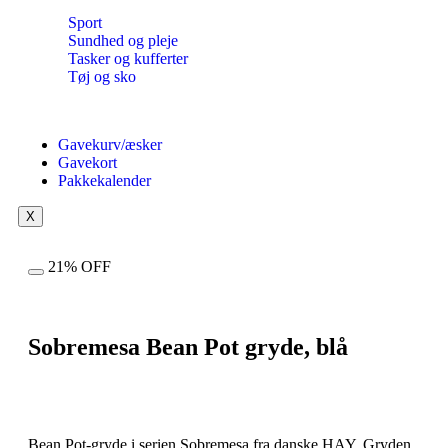
Sport
Sundhed og pleje
Tasker og kufferter
Tøj og sko
Gavekurv/æsker
Gavekort
Pakkekalender
X
21% OFF
Sobremesa Bean Pot gryde, blå
Bean Pot-gryde i serien Sobremesa fra danske HAY. Gryden