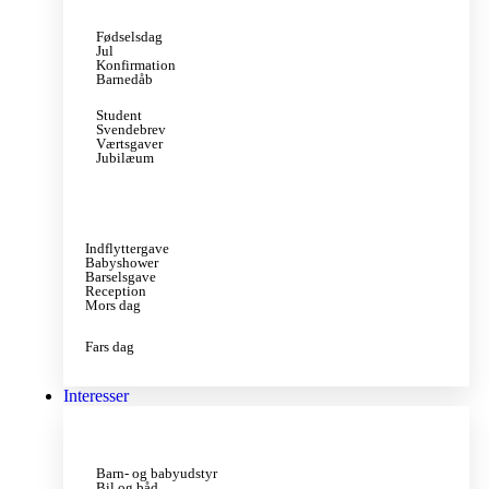
Fødselsdag
Jul
Konfirmation
Barnedåb
Student
Svendebrev
Værtsgaver
Jubilæum
Indflyttergave
Babyshower
Barselsgave
Reception
Mors dag
Fars dag
Interesser
Barn- og babyudstyr
Bil og båd