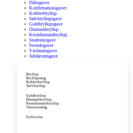
Dåbsgaver
Konfirmationsgaver
Kobberbryllup
Sølvbryllupsgave
Guldbryllupsgave
Diamantbryllup
Krondiamantbryllup
Studentergave
Svendegaver
Værtindegaver
Jubilæumsgave
Bryllup
Bryllupsdag
Kobberbryllup
Sølvbryllup
Guldbryllup
Diamantbryllup
Krondiamantbryllup
Valentinsdag
Forlovelse