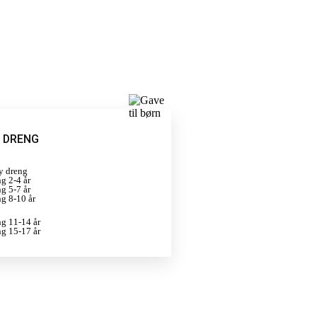
L DRENG
y dreng
ng 2-4 år
ng 5-7 år
ng 8-10 år
ng 11-14 år
ng 15-17 år