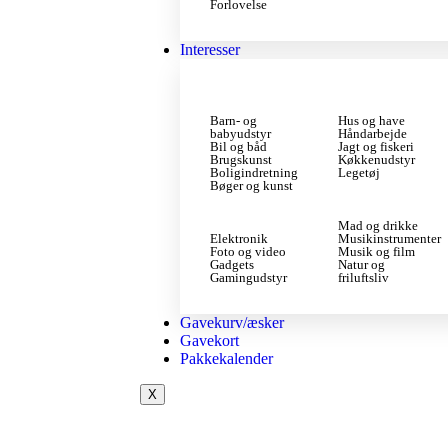
Forlovelse
Interesser
Barn- og
Hus og have
babyudstyr
Håndarbejde
Bil og båd
Jagt og fiskeri
Brugskunst
Køkkenudstyr
Boligindretning
Legetøj
Bøger og kunst
Mad og drikke
Elektronik
Musikinstrumenter
Foto og video
Musik og film
Gadgets
Natur og
Gamingudstyr
friluftsliv
Gavekurv/æsker
Gavekort
Pakkekalender
X