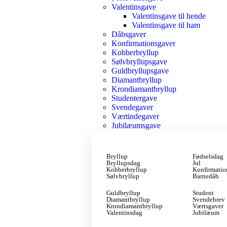
Valentinsgave
Valentinsgave til hende
Valentinsgave til ham
Dåbsgaver
Konfirmationsgaver
Kobberbryllup
Sølvbryllupsgave
Guldbryllupsgave
Diamantbryllup
Krondiamantbryllup
Studentergave
Svendegaver
Værtindegaver
Jubilæumsgave
Bryllup
Fødselsdag
Bryllupsdag
Jul
Kobberbryllup
Konfirmatio
Sølvbryllup
Barnedåb
Guldbryllup
Student
Diamantbryllup
Svendebrev
Krondiamantbryllup
Værtsgaver
Valentinsdag
Jubilæum