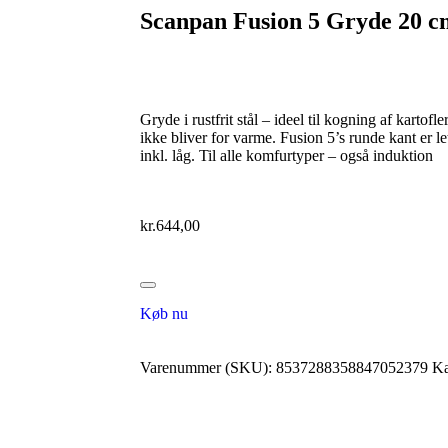
Scanpan Fusion 5 Gryde 20 cm
Gryde i rustfrit stål – ideel til kogning af kartofle
ikke bliver for varme. Fusion 5’s runde kant er l
inkl. låg. Til alle komfurtyper – også induktion
kr.
644,00
Køb nu
Varenummer (SKU):
8537288358847052379
Ka