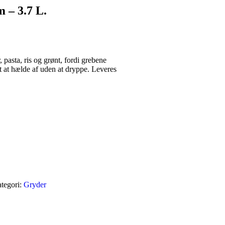
 – 3.7 L.
r, pasta, ris og grønt, fordi grebene
et at hælde af uden at dryppe. Leveres
tegori:
Gryder