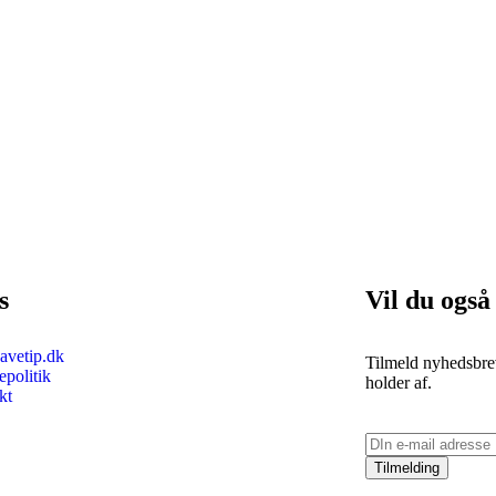
s
Vil du også
vetip.dk
Tilmeld nyhedsbrev
politik
holder af.
kt
Tilmelding