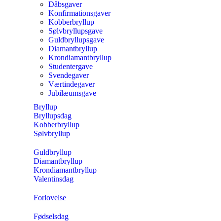
Dåbsgaver
Konfirmationsgaver
Kobberbryllup
Sølvbryllupsgave
Guldbryllupsgave
Diamantbryllup
Krondiamantbryllup
Studentergave
Svendegaver
Værtindegaver
Jubilæumsgave
Bryllup
Bryllupsdag
Kobberbryllup
Sølvbryllup
Guldbryllup
Diamantbryllup
Krondiamantbryllup
Valentinsdag
Forlovelse
Fødselsdag