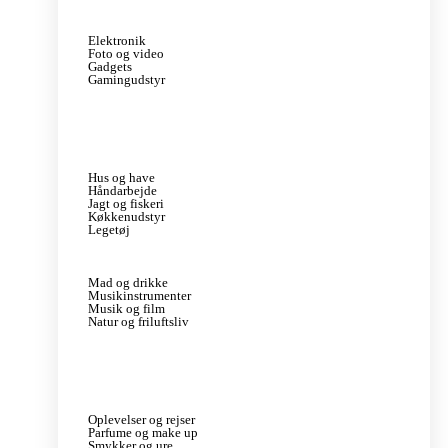
Elektronik
Foto og video
Gadgets
Gamingudstyr
Hus og have
Håndarbejde
Jagt og fiskeri
Køkkenudstyr
Legetøj
Mad og drikke
Musikinstrumenter
Musik og film
Natur og friluftsliv
Oplevelser og rejser
Parfume og make up
Smykker og ure