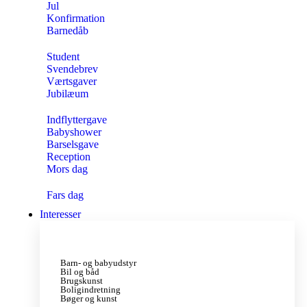
Jul
Konfirmation
Barnedåb
Student
Svendebrev
Værtsgaver
Jubilæum
Indflyttergave
Babyshower
Barselsgave
Reception
Mors dag
Fars dag
Interesser
Barn- og babyudstyr
Bil og båd
Brugskunst
Boligindretning
Bøger og kunst