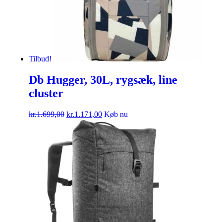
Tilbud!
Db Hugger, 30L, rygsæk, line
cluster
kr.
1.699,00
kr.
1.171,00
Køb nu