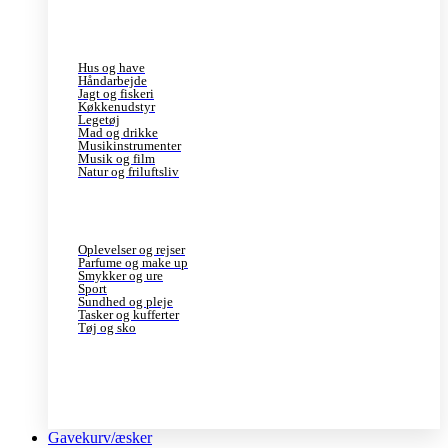
Hus og have
Håndarbejde
Jagt og fiskeri
Køkkenudstyr
Legetøj
Mad og drikke
Musikinstrumenter
Musik og film
Natur og friluftsliv
Oplevelser og rejser
Parfume og make up
Smykker og ure
Sport
Sundhed og pleje
Tasker og kufferter
Tøj og sko
Gavekurv/æsker