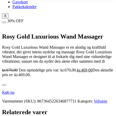
Gavekort
Pakkekalender
X
30% OFF
Rosy Gold Luxurious Wand Massager
Rosy Gold Luxurious Wand Massager er en alsidig og kraftfuld
vibrator, der giver intens nydelse og massage Rosy Gold Luxurious
Wand Massager er designet til at forkæle dig med sine vidunderlige
vibrationer, uanset om du nyder den alene eller sammen med di
kr.
670,00
Den oprindelige pris var: kr.670,00.
kr.
469,00
Den aktuelle
pris er: kr.469,00.
Køb nu
Varenummer (SKU):
8673645226346877711
Kategori:
Velvære
Relaterede varer