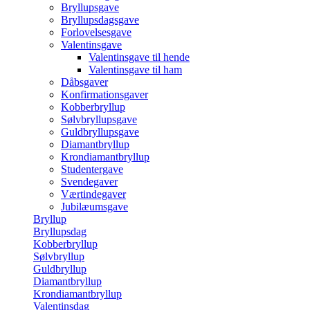
Bryllupsgave
Bryllupsdagsgave
Forlovelsesgave
Valentinsgave
Valentinsgave til hende
Valentinsgave til ham
Dåbsgaver
Konfirmationsgaver
Kobberbryllup
Sølvbryllupsgave
Guldbryllupsgave
Diamantbryllup
Krondiamantbryllup
Studentergave
Svendegaver
Værtindegaver
Jubilæumsgave
Bryllup
Bryllupsdag
Kobberbryllup
Sølvbryllup
Guldbryllup
Diamantbryllup
Krondiamantbryllup
Valentinsdag