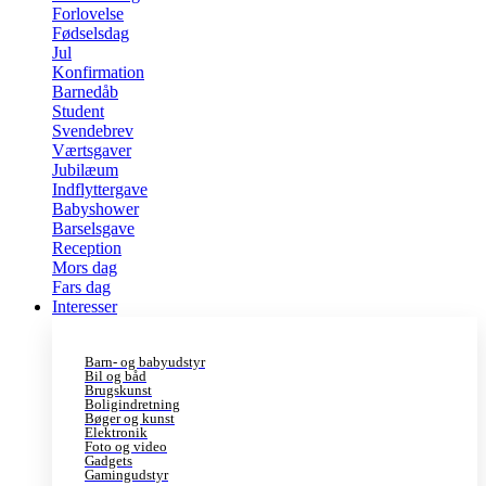
Forlovelse
Fødselsdag
Jul
Konfirmation
Barnedåb
Student
Svendebrev
Værtsgaver
Jubilæum
Indflyttergave
Babyshower
Barselsgave
Reception
Mors dag
Fars dag
Interesser
Barn- og babyudstyr
Bil og båd
Brugskunst
Boligindretning
Bøger og kunst
Elektronik
Foto og video
Gadgets
Gamingudstyr