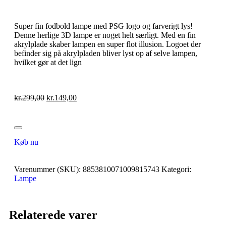
Super fin fodbold lampe med PSG logo og farverigt lys!
Denne herlige 3D lampe er noget helt særligt. Med en fin
akrylplade skaber lampen en super flot illusion. Logoet der
befinder sig på akrylpladen bliver lyst op af selve lampen,
hvilket gør at det lign
kr.
299,00
kr.
149,00
Køb nu
Varenummer (SKU):
8853810071009815743
Kategori:
Lampe
Relaterede varer