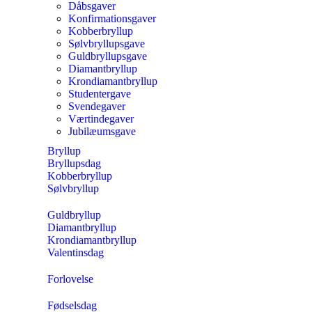
Dåbsgaver
Konfirmationsgaver
Kobberbryllup
Sølvbryllupsgave
Guldbryllupsgave
Diamantbryllup
Krondiamantbryllup
Studentergave
Svendegaver
Værtindegaver
Jubilæumsgave
Bryllup
Bryllupsdag
Kobberbryllup
Sølvbryllup
Guldbryllup
Diamantbryllup
Krondiamantbryllup
Valentinsdag
Forlovelse
Fødselsdag