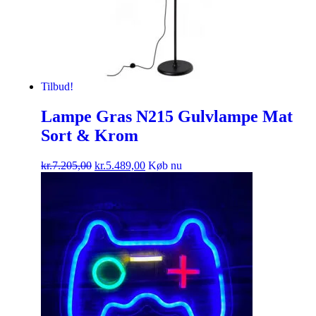
Tilbud!
Lampe Gras N215 Gulvlampe Mat
Sort & Krom
kr.
7.205,00
kr.
5.489,00
Køb nu