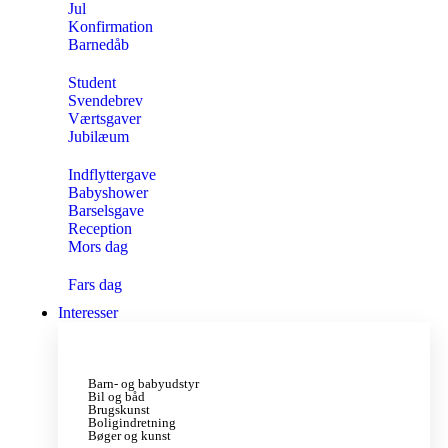
Jul
Konfirmation
Barnedåb
Student
Svendebrev
Værtsgaver
Jubilæum
Indflyttergave
Babyshower
Barselsgave
Reception
Mors dag
Fars dag
Interesser
Barn- og babyudstyr
Bil og båd
Brugskunst
Boligindretning
Bøger og kunst