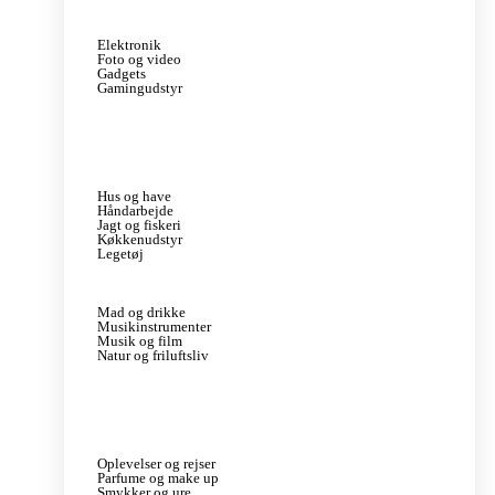
Elektronik
Foto og video
Gadgets
Gamingudstyr
Hus og have
Håndarbejde
Jagt og fiskeri
Køkkenudstyr
Legetøj
Mad og drikke
Musikinstrumenter
Musik og film
Natur og friluftsliv
Oplevelser og rejser
Parfume og make up
Smykker og ure