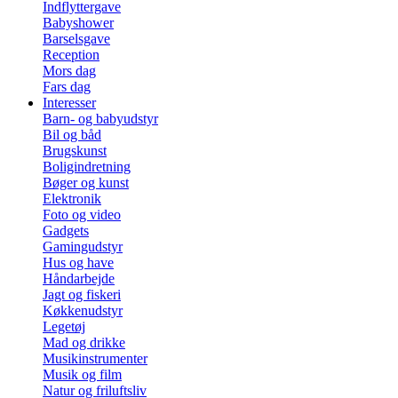
Indflyttergave
Babyshower
Barselsgave
Reception
Mors dag
Fars dag
Interesser
Barn- og babyudstyr
Bil og båd
Brugskunst
Boligindretning
Bøger og kunst
Elektronik
Foto og video
Gadgets
Gamingudstyr
Hus og have
Håndarbejde
Jagt og fiskeri
Køkkenudstyr
Legetøj
Mad og drikke
Musikinstrumenter
Musik og film
Natur og friluftsliv