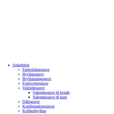
Anledning
Fødselsdagsgave
Bryllupsgave
Bryllupsdagsgave
Forlovelsesgave
Valentinsgave
Valentinsgave til hende
Valentinsgave til ham
Dåbsgaver
Konfirmationsgaver
Kobberbryllup