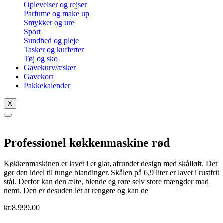
Oplevelser og rejser
Parfume og make up
Smykker og ure
Sport
Sundhed og pleje
Tasker og kufferter
Tøj og sko
Gavekurv/æsker
Gavekort
Pakkekalender
X
Professionel køkkenmaskine rød
Køkkenmaskinen er lavet i et glat, afrundet design med skålløft. Det
gør den ideel til tunge blandinger. Skålen på 6,9 liter er lavet i rustfrit
stål. Derfor kan den ælte, blende og røre selv store mængder mad
nemt. Den er desuden let at rengøre og kan de
kr.
8.999,00