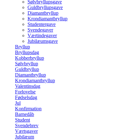
Sølvbryllupsgave
Guldbryllupsgave
Diamantbryllup
Krondiamantbryllup
Studentergave
Svendegaver
Værtindegaver
Jubilæumsgave
Bryllup
Bryllupsdag
Kobberbryllup
Sølvbryllup
Guldbryllup
Diamantbryllup
Krondiamantbryllup
Valentinsdag
Forlovelse
Fødselsdag
Jul
Konfirmation
Barnedåb
Student
Svendebrev
Værtsgaver
Jubilæum