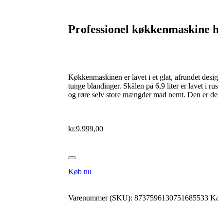
Professionel køkkenmaskine 
Køkkenmaskinen er lavet i et glat, afrundet desig
tunge blandinger. Skålen på 6,9 liter er lavet i rus
og røre selv store mængder mad nemt. Den er des
kr.
9.999,00
Køb nu
Varenummer (SKU):
8737596130751685533
Ka