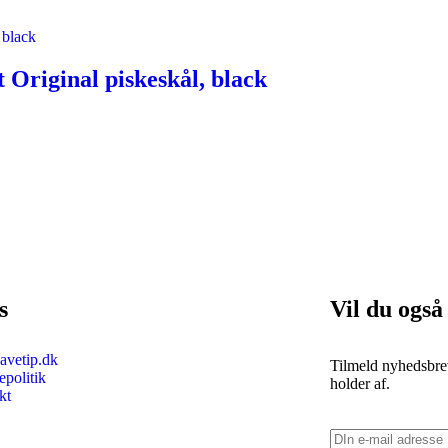
Original piskeskål, black
s
Vil du også
vetip.dk
Tilmeld nyhedsbrev
politik
holder af.
kt