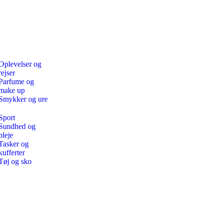
Oplevelser og
rejser
Parfume og
make up
Smykker og ure
Sport
Sundhed og
pleje
Tasker og
kufferter
Tøj og sko