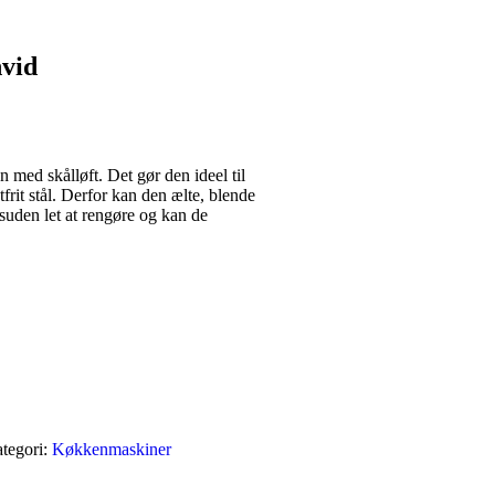
hvid
n med skålløft. Det gør den ideel til
tfrit stål. Derfor kan den ælte, blende
uden let at rengøre og kan de
tegori:
Køkkenmaskiner