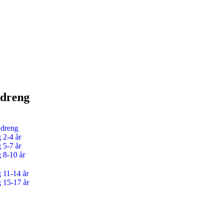
 dreng
 dreng
 2-4 år
 5-7 år
g 8-10 år
g 11-14 år
g 15-17 år