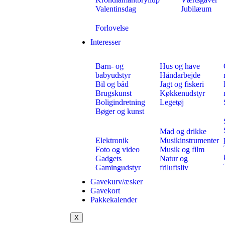
Valentinsdag
Jubilæum
Forlovelse
Interesser
Barn- og
Hus og have
babyudstyr
Håndarbejde
Bil og båd
Jagt og fiskeri
Brugskunst
Køkkenudstyr
Boligindretning
Legetøj
Bøger og kunst
Mad og drikke
Elektronik
Musikinstrumenter
Foto og video
Musik og film
Gadgets
Natur og
Gamingudstyr
friluftsliv
Gavekurv/æsker
Gavekort
Pakkekalender
X