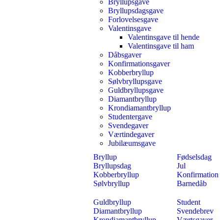
Bryllupsgave
Bryllupsdagsgave
Forlovelsesgave
Valentinsgave
Valentinsgave til hende
Valentinsgave til ham
Dåbsgaver
Konfirmationsgaver
Kobberbryllup
Sølvbryllupsgave
Guldbryllupsgave
Diamantbryllup
Krondiamantbryllup
Studentergave
Svendegaver
Værtindegaver
Jubilæumsgave
Bryllup
Fødselsdag
Bryllupsdag
Jul
Kobberbryllup
Konfirmation
Sølvbryllup
Barnedåb
Guldbryllup
Student
Diamantbryllup
Svendebrev
Krondiamantbryllup
Værtsgaver