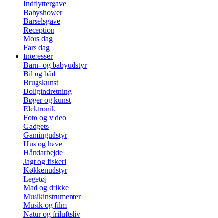
Indflyttergave
Babyshower
Barselsgave
Reception
Mors dag
Fars dag
Interesser
Barn- og babyudstyr
Bil og båd
Brugskunst
Boligindretning
Bøger og kunst
Elektronik
Foto og video
Gadgets
Gamingudstyr
Hus og have
Håndarbejde
Jagt og fiskeri
Køkkenudstyr
Legetøj
Mad og drikke
Musikinstrumenter
Musik og film
Natur og friluftsliv