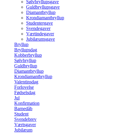
Sølvbryllupsgave
Guldbryllupsgave
Diamantbryllup
Krondiamantbryllup
Studentergave
Svendegaver
Værtindegaver
Jubilæumsgave
Bryllup
Bryllupsdag
Kobberbryllup
Sølvbryllup
Guldbryllup
Diamantbryllup
Krondiamantbryllup
Valentinsdag
Forlovelse
Fødselsdag
Jul
Konfirmation
Barnedåb
Student
Svendebrev
Værtsgaver
Jubilæum