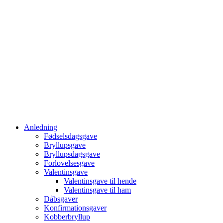
Anledning
Fødselsdagsgave
Bryllupsgave
Bryllupsdagsgave
Forlovelsesgave
Valentinsgave
Valentinsgave til hende
Valentinsgave til ham
Dåbsgaver
Konfirmationsgaver
Kobberbryllup