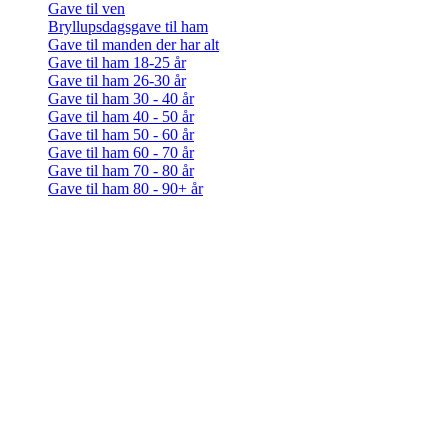
Gave til ven
Bryllupsdagsgave til ham
Gave til manden der har alt
Gave til ham 18-25 år
Gave til ham 26-30 år
Gave til ham 30 - 40 år
Gave til ham 40 - 50 år
Gave til ham 50 - 60 år
Gave til ham 60 - 70 år
Gave til ham 70 - 80 år
Gave til ham 80 - 90+ år