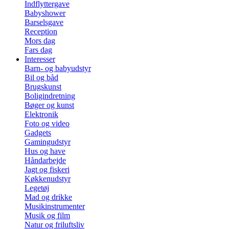
Indflyttergave
Babyshower
Barselsgave
Reception
Mors dag
Fars dag
Interesser
Barn- og babyudstyr
Bil og båd
Brugskunst
Boligindretning
Bøger og kunst
Elektronik
Foto og video
Gadgets
Gamingudstyr
Hus og have
Håndarbejde
Jagt og fiskeri
Køkkenudstyr
Legetøj
Mad og drikke
Musikinstrumenter
Musik og film
Natur og friluftsliv