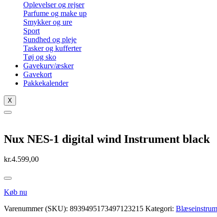
Oplevelser og rejser
Parfume og make up
Smykker og ure
Sport
Sundhed og pleje
Tasker og kufferter
Tøj og sko
Gavekurv/æsker
Gavekort
Pakkekalender
X
Nux NES-1 digital wind Instrument black
kr.
4.599,00
Køb nu
Varenummer (SKU):
8939495173497123215
Kategori:
Blæseinstrum