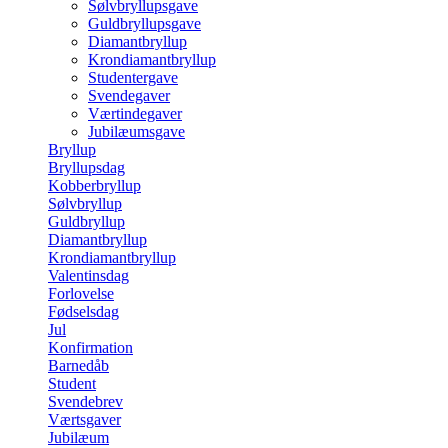
Sølvbryllupsgave
Guldbryllupsgave
Diamantbryllup
Krondiamantbryllup
Studentergave
Svendegaver
Værtindegaver
Jubilæumsgave
Bryllup
Bryllupsdag
Kobberbryllup
Sølvbryllup
Guldbryllup
Diamantbryllup
Krondiamantbryllup
Valentinsdag
Forlovelse
Fødselsdag
Jul
Konfirmation
Barnedåb
Student
Svendebrev
Værtsgaver
Jubilæum