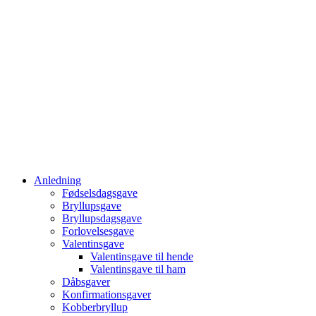
Anledning
Fødselsdagsgave
Bryllupsgave
Bryllupsdagsgave
Forlovelsesgave
Valentinsgave
Valentinsgave til hende
Valentinsgave til ham
Dåbsgaver
Konfirmationsgaver
Kobberbryllup