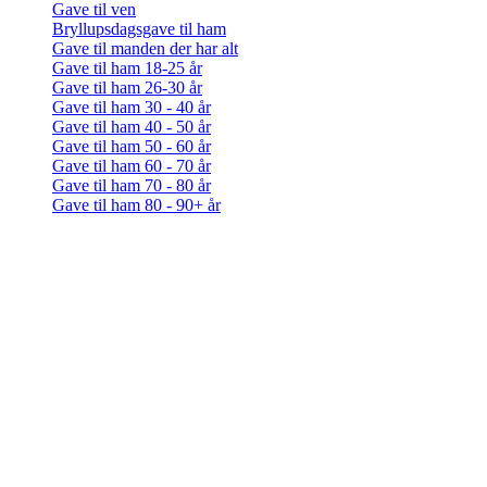
Gave til ven
Bryllupsdagsgave til ham
Gave til manden der har alt
Gave til ham 18-25 år
Gave til ham 26-30 år
Gave til ham 30 - 40 år
Gave til ham 40 - 50 år
Gave til ham 50 - 60 år
Gave til ham 60 - 70 år
Gave til ham 70 - 80 år
Gave til ham 80 - 90+ år