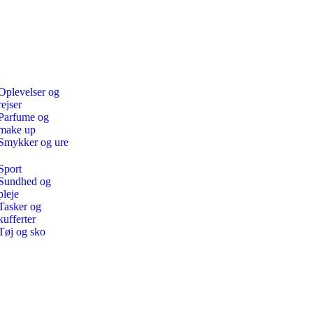
Oplevelser og
rejser
Parfume og
make up
Smykker og ure
Sport
Sundhed og
pleje
Tasker og
kufferter
Tøj og sko