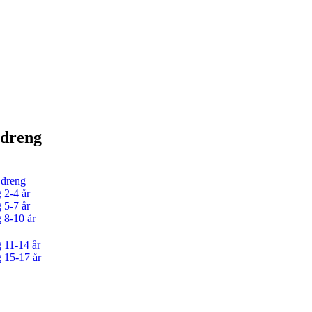
 dreng
 dreng
 2-4 år
 5-7 år
g 8-10 år
g 11-14 år
g 15-17 år