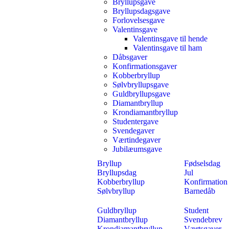
Bryllupsgave
Bryllupsdagsgave
Forlovelsesgave
Valentinsgave
Valentinsgave til hende
Valentinsgave til ham
Dåbsgaver
Konfirmationsgaver
Kobberbryllup
Sølvbryllupsgave
Guldbryllupsgave
Diamantbryllup
Krondiamantbryllup
Studentergave
Svendegaver
Værtindegaver
Jubilæumsgave
Bryllup
Fødselsdag
Bryllupsdag
Jul
Kobberbryllup
Konfirmation
Sølvbryllup
Barnedåb
Guldbryllup
Student
Diamantbryllup
Svendebrev
Krondiamantbryllup
Værtsgaver