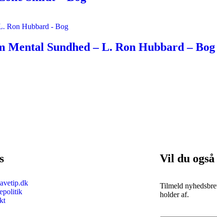
m Mental Sundhed – L. Ron Hubbard – Bog
s
Vil du også
vetip.dk
Tilmeld nyhedsbrev
politik
holder af.
kt