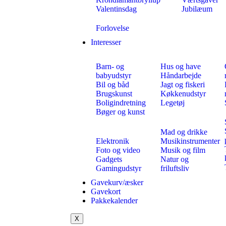
Valentinsdag
Jubilæum
Forlovelse
Interesser
Barn- og
Hus og have
babyudstyr
Håndarbejde
Bil og båd
Jagt og fiskeri
Brugskunst
Køkkenudstyr
Boligindretning
Legetøj
Bøger og kunst
Mad og drikke
Elektronik
Musikinstrumenter
Foto og video
Musik og film
Gadgets
Natur og
Gamingudstyr
friluftsliv
Gavekurv/æsker
Gavekort
Pakkekalender
X