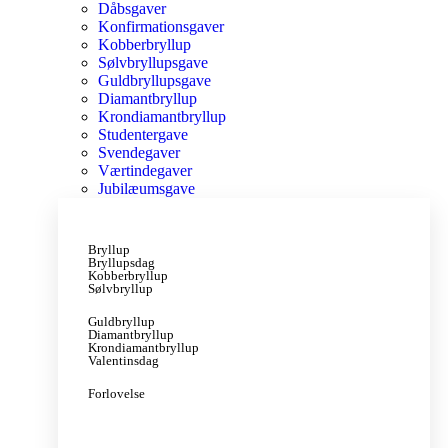
Dåbsgaver
Konfirmationsgaver
Kobberbryllup
Sølvbryllupsgave
Guldbryllupsgave
Diamantbryllup
Krondiamantbryllup
Studentergave
Svendegaver
Værtindegaver
Jubilæumsgave
Bryllup
Bryllupsdag
Kobberbryllup
Sølvbryllup
Guldbryllup
Diamantbryllup
Krondiamantbryllup
Valentinsdag
Forlovelse