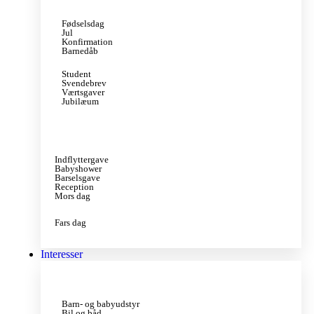
Fødselsdag
Jul
Konfirmation
Barnedåb
Student
Svendebrev
Værtsgaver
Jubilæum
Indflyttergave
Babyshower
Barselsgave
Reception
Mors dag
Fars dag
Interesser
Barn- og babyudstyr
Bil og båd