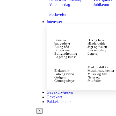
Valentinsdag
Jubilæum
Forlovelse
Interesser
Barn- og
Hus og have
babyudstyr
Håndarbejde
Bil og båd
Jagt og fiskeri
Brugskunst
Køkkenudstyr
Boligindretning
Legetøj
Bøger og kunst
Mad og drikke
Elektronik
Musikinstrumenter
Foto og video
Musik og film
Gadgets
Natur og
Gamingudstyr
friluftsliv
Gavekurv/æsker
Gavekort
Pakkekalender
X