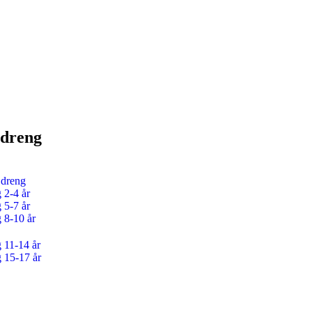
 dreng
 dreng
 2-4 år
 5-7 år
g 8-10 år
g 11-14 år
g 15-17 år