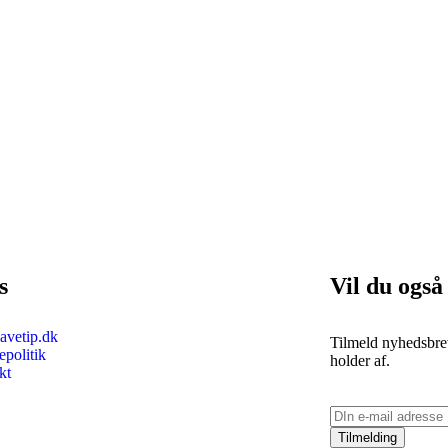
s
Vil du også
vetip.dk
Tilmeld nyhedsbrev
politik
holder af.
kt
Tilmelding