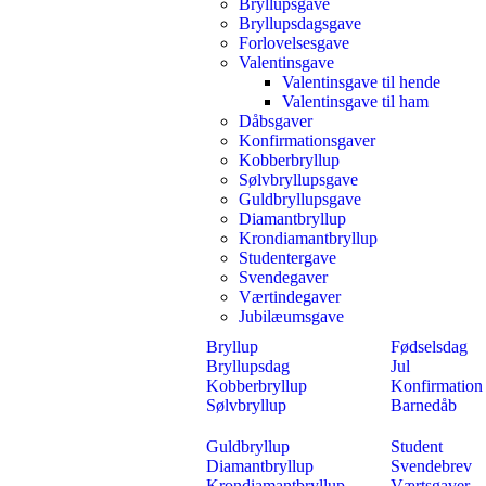
Bryllupsgave
Bryllupsdagsgave
Forlovelsesgave
Valentinsgave
Valentinsgave til hende
Valentinsgave til ham
Dåbsgaver
Konfirmationsgaver
Kobberbryllup
Sølvbryllupsgave
Guldbryllupsgave
Diamantbryllup
Krondiamantbryllup
Studentergave
Svendegaver
Værtindegaver
Jubilæumsgave
Bryllup
Fødselsdag
Bryllupsdag
Jul
Kobberbryllup
Konfirmation
Sølvbryllup
Barnedåb
Guldbryllup
Student
Diamantbryllup
Svendebrev
Krondiamantbryllup
Værtsgaver