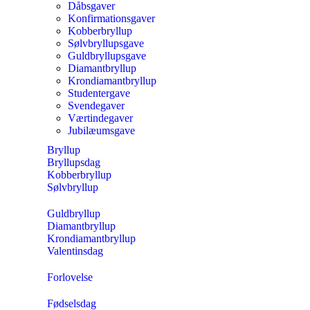
Dåbsgaver
Konfirmationsgaver
Kobberbryllup
Sølvbryllupsgave
Guldbryllupsgave
Diamantbryllup
Krondiamantbryllup
Studentergave
Svendegaver
Værtindegaver
Jubilæumsgave
Bryllup
Bryllupsdag
Kobberbryllup
Sølvbryllup
Guldbryllup
Diamantbryllup
Krondiamantbryllup
Valentinsdag
Forlovelse
Fødselsdag