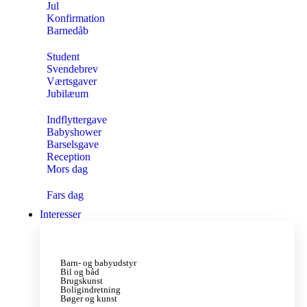
Jul
Konfirmation
Barnedåb
Student
Svendebrev
Værtsgaver
Jubilæum
Indflyttergave
Babyshower
Barselsgave
Reception
Mors dag
Fars dag
Interesser
Barn- og babyudstyr
Bil og båd
Brugskunst
Boligindretning
Bøger og kunst