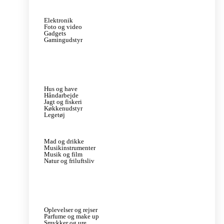
Elektronik
Foto og video
Gadgets
Gamingudstyr
Hus og have
Håndarbejde
Jagt og fiskeri
Køkkenudstyr
Legetøj
Mad og drikke
Musikinstrumenter
Musik og film
Natur og friluftsliv
Oplevelser og rejser
Parfume og make up
Smykker og ure