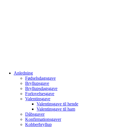
Anledning
Fødselsdagsgave
Bryllupsgave
Bryllupsdagsgave
Forlovelsesgave
Valentinsgave
Valentinsgave til hende
Valentinsgave til ham
Dåbsgaver
Konfirmationsgaver
Kobberbryllup