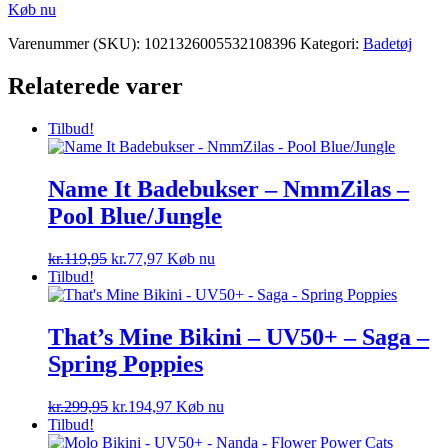
Køb nu
kr.379,95.
kr.303,96.
Varenummer (SKU):
1021326005532108396
Kategori:
Badetøj
Relaterede varer
Tilbud!
Name It Badebukser – NmmZilas –
Pool Blue/Jungle
Den
Den
kr.
119,95
kr.
77,97
Køb nu
oprindelige
aktuelle
Tilbud!
pris
pris
var:
er:
kr.119,95.
kr.77,97.
That’s Mine Bikini – UV50+ – Saga –
Spring Poppies
Den
Den
kr.
299,95
kr.
194,97
Køb nu
oprindelige
aktuelle
Tilbud!
pris
pris