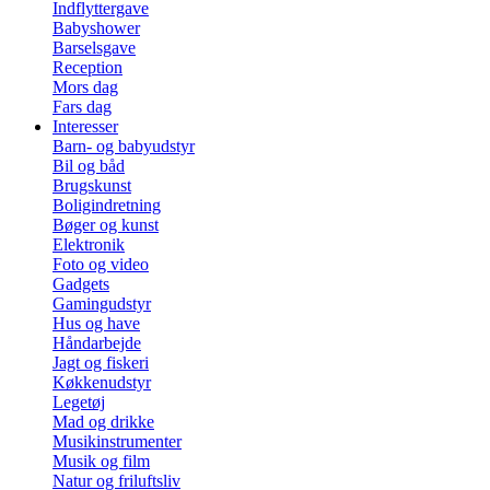
Indflyttergave
Babyshower
Barselsgave
Reception
Mors dag
Fars dag
Interesser
Barn- og babyudstyr
Bil og båd
Brugskunst
Boligindretning
Bøger og kunst
Elektronik
Foto og video
Gadgets
Gamingudstyr
Hus og have
Håndarbejde
Jagt og fiskeri
Køkkenudstyr
Legetøj
Mad og drikke
Musikinstrumenter
Musik og film
Natur og friluftsliv