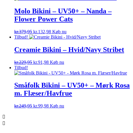
var:
er:
kr.299,95.
kr.194,97.
Molo Bikini – UV50+ – Nanda –
Flower Power Cats
Den
Den
kr.
379,95
kr.
132,98
Køb nu
oprindelige
aktuelle
Tilbud!
pris
pris
var:
er:
Creamie Bikini – Hvid/Navy Stribet
kr.379,95.
kr.132,98.
Den
Den
kr.
229,95
kr.
91,98
Køb nu
oprindelige
aktuelle
Tilbud!
pris
pris
var:
er:
kr.229,95.
kr.91,98.
Småfolk Bikini – UV50+ – Mørk Rosa
m. Flæser/Havfrue
Den
Den
kr.
249,95
kr.
99,98
Køb nu
oprindelige
aktuelle
pris
pris
var:
er:
kr.249,95.
kr.99,98.