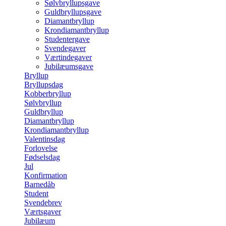
Sølvbryllupsgave
Guldbryllupsgave
Diamantbryllup
Krondiamantbryllup
Studentergave
Svendegaver
Værtindegaver
Jubilæumsgave
Bryllup
Bryllupsdag
Kobberbryllup
Sølvbryllup
Guldbryllup
Diamantbryllup
Krondiamantbryllup
Valentinsdag
Forlovelse
Fødselsdag
Jul
Konfirmation
Barnedåb
Student
Svendebrev
Værtsgaver
Jubilæum