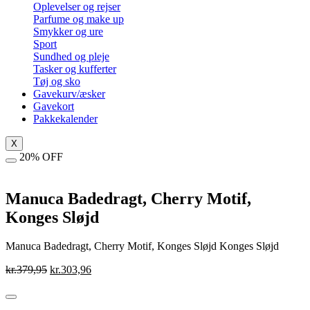
Oplevelser og rejser
Parfume og make up
Smykker og ure
Sport
Sundhed og pleje
Tasker og kufferter
Tøj og sko
Gavekurv/æsker
Gavekort
Pakkekalender
X
20% OFF
Manuca Badedragt, Cherry Motif,
Konges Sløjd
Manuca Badedragt, Cherry Motif, Konges Sløjd Konges Sløjd
Den
Den
kr.
379,95
kr.
303,96
oprindelige
aktuelle
pris
pris
var:
er: