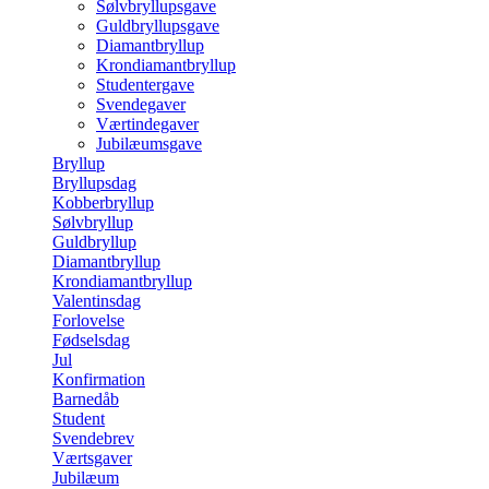
Sølvbryllupsgave
Guldbryllupsgave
Diamantbryllup
Krondiamantbryllup
Studentergave
Svendegaver
Værtindegaver
Jubilæumsgave
Bryllup
Bryllupsdag
Kobberbryllup
Sølvbryllup
Guldbryllup
Diamantbryllup
Krondiamantbryllup
Valentinsdag
Forlovelse
Fødselsdag
Jul
Konfirmation
Barnedåb
Student
Svendebrev
Værtsgaver
Jubilæum