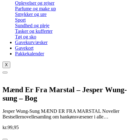
Oplevelser og rejser
Parfume og make up
Smykker og ure
Sport
Sundhed og pleje
Tasker og kufferter
Tøj og sko
Gavekurv/æsker
Gavekort
Pakkekalender
X
Mænd Er Fra Marstal – Jesper Wung-
sung – Bog
Jesper Wung-Sung MÆND ER FRA MARSTAL Noveller
Bestsellernovellesamling om hankønsvæsener i alle…
kr.
99,95