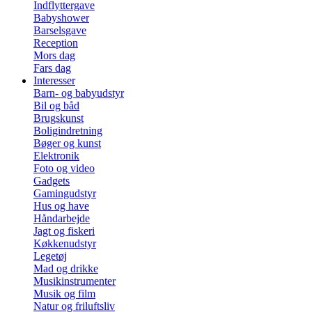
Indflyttergave
Babyshower
Barselsgave
Reception
Mors dag
Fars dag
Interesser
Barn- og babyudstyr
Bil og båd
Brugskunst
Boligindretning
Bøger og kunst
Elektronik
Foto og video
Gadgets
Gamingudstyr
Hus og have
Håndarbejde
Jagt og fiskeri
Køkkenudstyr
Legetøj
Mad og drikke
Musikinstrumenter
Musik og film
Natur og friluftsliv