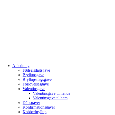
Anledning
Fødselsdagsgave
Bryllupsgave
Bryllupsdagsgave
Forlovelsesgave
Valentinsgave
Valentinsgave til hende
Valentinsgave til ham
Dåbsgaver
Konfirmationsgaver
Kobberbryllup